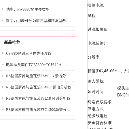
峰值电流
功率计PW3337的主要类型
量程
数字万用表可分为简易型和精密型两大类
过流报警值
电流传输比
新品推荐
CS-380彩谱三角度光泽度仪
分辨率
电流探头套件TCPA300+TCP312A
精度(DC,45-66Hz，
RS德国罗德与施瓦茨FSVR13 频谱分析仪
输入阻抗
RS德国罗德与施瓦茨FSVR7 频谱分析仪
探头
延时时间
BNC(
RS德国罗德与施瓦茨FSL18 频谱分析仪
终端负载要求
供电方式
RS德国罗德与施瓦茨FPC1500频谱分析仪
绝缘线电压
安全符合标准