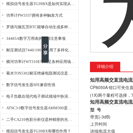
模拟信号发生器TG39BX是如何实现从直流到交流的波形转换?
功率计PW3337拥有多种触发方式
罗德与施瓦茨BTC能够自动生成多种音视频信号
34465A数字万用表的使用注意事项
耐压测试仪7440/19073采用了多样化的功能设计
横河功率计WT310E可满足各种应用场景的需求
详细介绍
菊水TOS5302耐压绝缘电阻测试仪是种重要的电气安全检测设备
知用高频交直流电流探
数字信号发生器SFE兼容性强
CP8050A
钳口可夹住直径
(1X)两个量程可选择，
电子负载在现代电子测试领域中扮演着重要的角色
知用高频交直流电流
ATSC3.0数字信号发生器AMM300是能够产生各种数字信号的电子设备
型 号
带宽(-3dB)
二手CA210色彩分析仪是种精密的光学测量仪器
上升时间
连续电流大值
模拟信号发生器TG39BX有哪些作用？