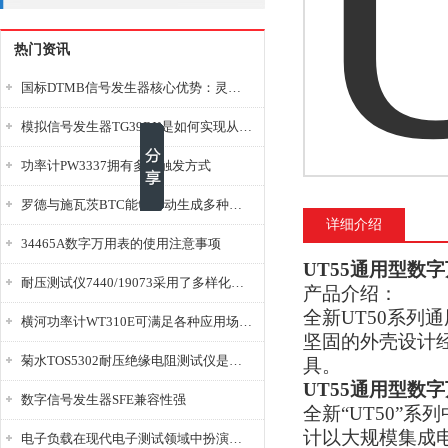
热门资讯
国标DTMB信号发生器核心优势：灵活性与准确性的结合
模拟信号发生器TG39BX是如何实现从直流到交流的波形转换?
功率计PW3337拥有多种触发方式
罗德与施瓦茨BTC能够自动生成多种音视频信号
详细介绍
34465A数字万用表的使用注意事项
UT55通用型数
耐压测试仪7440/19073采用了多样化的功能设计
产品介绍：
全新UT50系列
横河功率计WT310E可满足各种应用场景的需求
坚固的外壳设计
菊水TOS5302耐压绝缘电阻测试仪是种重要的电气安全检测设备
具。
UT55通用型数
数字信号发生器SFE兼容性强
全新“UT50”
计以大规模集成
电子负载在现代电子测试领域中扮演着重要的角色