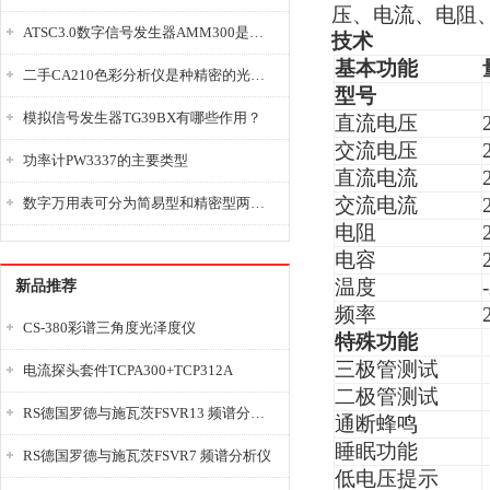
压、电流、电阻
ATSC3.0数字信号发生器AMM300是能够产生各种数字信号的电子设备
技术
基本功能
二手CA210色彩分析仪是种精密的光学测量仪器
型号
模拟信号发生器TG39BX有哪些作用？
直流电压
交流电压
功率计PW3337的主要类型
直流电流
交流电流
数字万用表可分为简易型和精密型两大类
电阻
电容
温度
新品推荐
频率
CS-380彩谱三角度光泽度仪
特殊功能
三极管测试
电流探头套件TCPA300+TCP312A
二极管测试
RS德国罗德与施瓦茨FSVR13 频谱分析仪
通断蜂鸣
睡眠功能
RS德国罗德与施瓦茨FSVR7 频谱分析仪
低电压提示