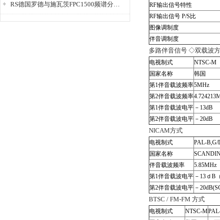
RS德国罗德与施瓦茨FPC1500频谱分析仪
RF输出信号特性
RF输出信号 P/S比
图像调制度
伴音调制度
多路伴音信号 ◇双载波
电视制式
NTSC-M
国家名称
韩国
第1伴音载波频率
5MHz
第2伴音载波频率
4.724213
第1伴音载波电平
－13dB
第2伴音载波电平
－20dB
NICAM方式
电视制式
PAL-B,G
国家名称
SCAND
伴音载波频率
5.85MHz
第1伴音载波电平
－13ｄB（
第2伴音载波电平
－20dB(S
BTSC / FM-FM 方式
电视制式
NTSC-M
PAL