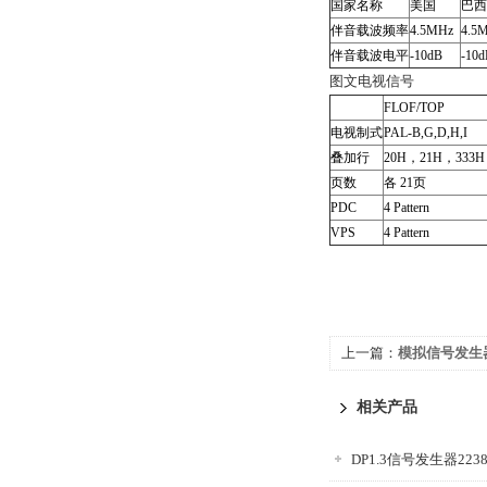
国家名称
美国
巴西
伴音载波频率
4.5MHz
4.5
伴音载波电平
-10dB
-10d
图文电视信号
FLOF/TOP
电视制式
PAL-B,G,D,H,I
叠加行
20H，21H，333H
页数
各 21页
PDC
4 Pattern
VPS
4 Pattern
上一篇：
模拟信号发生器
相关产品
DP1.3信号发生器223