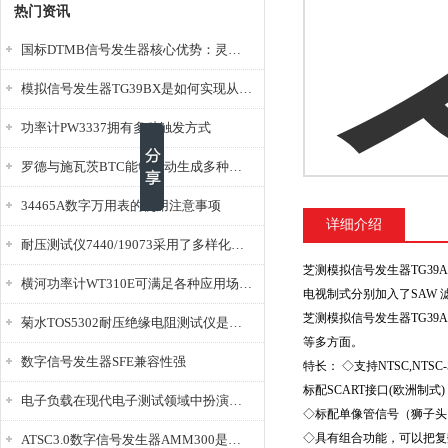
热门资讯
国标DTMB信号发生器核心优势：灵活性与准确性的结合
模拟信号发生器TG39BX是如何实现从直流到交流的波形转换?
功率计PW3337拥有多种触发方式
罗德与施瓦茨BTC能够自动生成多种音视频信号
34465A数字万用表的使用注意事项
详细介绍
耐压测试仪7440/19073采用了多样化的功能设计
芝测模拟信号发生器TG39
横河功率计WT310E可满足各种应用场景的需求
电视制式分别加入了SAW 
芝测模拟信号发生器TG3
菊水TOS5302耐压绝缘电阻测试仪是种重要的电气安全检测设备
等多方面。
数字信号发生器SFE兼容性强
特长： ◇支持NTSC,NTSC-50
标配SCART接口(欧洲制式) ◇可
电子负载在现代电子测试领域中扮演着重要的角色
◇标配单像管信号（狮子头）
◇具有组合功能，可以把复
ATSC3.0数字信号发生器AMM300是能够产生各种数字信号的电子设备