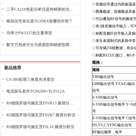
◇音频信号通过内部振荡器可以调
二手CA210色彩分析仪是种精密的光学测量仪器
◇图像载波、音频载波具备反
◇可以叠加RF信号的频道字符
模拟信号发生器TG39BX有哪些作用？
◇有1路音频信号输入，可与外部
功率计PW3337的主要类型
◇标配音频IF信号输入及输
◇发生各国制式的多路伴音信
数字万用表可分为简易型和精密型两大类
◇可存储256组数据，有自
◇标配RS232C接口，有GP-
规格：
新品推荐
规格
VBS输出信号
CS-380彩谱三角度光泽度仪
GBR输出信号 Y/Cb/Cr输出
信号
电流探头套件TCPA300+TCP312A
S-VHS输出信号
RS德国罗德与施瓦茨FSVR13 频谱分析仪
S-VHS输出信号电平 Y+S
号
RS德国罗德与施瓦茨FSVR7 频谱分析仪
S-VHS输出信号电平 C信号
HS,VS,C.SYNC输出信号
RS德国罗德与施瓦茨FSL18 频谱分析仪
RF输出频率，电平