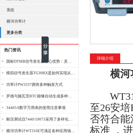
系统
横河功率计
更多分类
热门资讯
详细介绍
国标DTMB信号发生器核心优势：灵活性与准确性的结合
横河
模拟信号发生器TG39BX是如何实现从直流到交流的波形转换?
功率计PW3337拥有多种触发方式
WT31
罗德与施瓦茨BTC能够自动生成多种音视频信号
至26安
34465A数字万用表的使用注意事项
否符合能源之
耐压测试仪7440/19073采用了多样化的功能设计
标准 ，
横河功率计WT310E可满足各种应用场景的需求