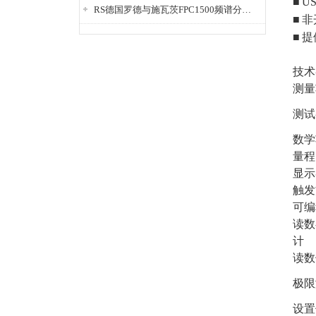
■
US
RS德国罗德与施瓦茨FPC1500频谱分析仪
■
非
■
提
技术
测量
测试
数学
量程
显示
触发
可编
读数
计
读数
极限
设置