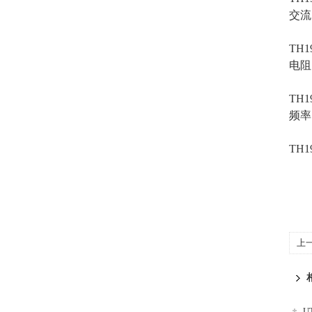
交流
TH1
电阻
TH1
频率（
TH1
上
U