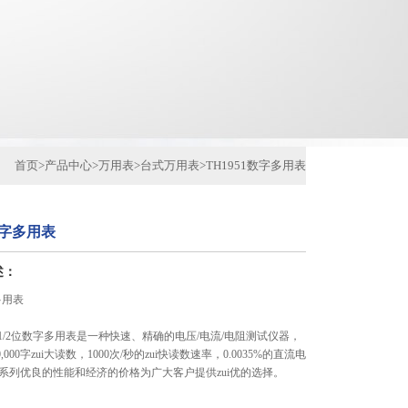
首页
>
产品中心
>
万用表
>
台式万用表
>
TH1951数字多用表
数字多用表
述：
多用表
1型5 1/2位数字多用表是一种快速、精确的电压/电流/电阻测试仪器，
0,000字zui大读数，1000次/秒的zui快读数速率，0.0035%的直流电
系列优良的性能和经济的价格为广大客户提供zui优的选择。