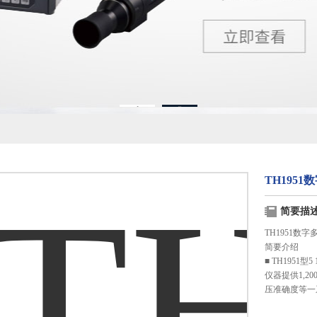
1
2
TH1951
简要描
TH1951数字
简要介绍
■ TH195
仪器提供1,20
压准确度等一