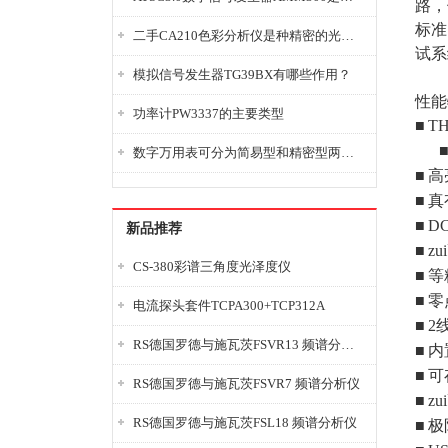
路，
标准
二手CA210色彩分析仪是种精密的光学测量仪器
试系
模拟信号发生器TG39BX有哪些作用？
性能
功率计PW3337的主要类型
■
TH
数字万用表可分为简易型和精密型两大类
■
高
■
真
■
D
新品推荐
■
zui
CS-380彩谱三角度光泽度仪
■
等
■
零
电流探头套件TCPA300+TCP312A
■
2
RS德国罗德与施瓦茨FSVR13 频谱分析仪
■
内
■
可
RS德国罗德与施瓦茨FSVR7 频谱分析仪
■
zui
RS德国罗德与施瓦茨FSL18 频谱分析仪
■
极