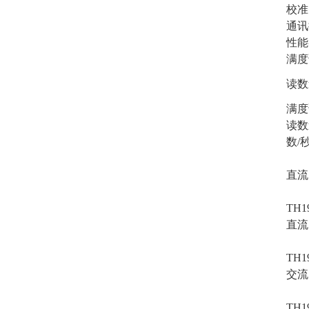
校准
通讯
性能
满度
读数
满度
读数
数/
直流
TH1
直流
TH1
交流
TH1