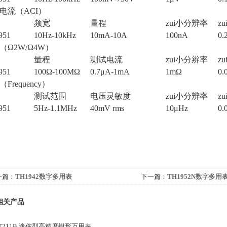
电流（ACI）
频宽
量程
zui
小分辨率
zu
951
10Hz-10kHz
10mA-10A
100nA
0.
（Ω2W/Ω4W）
量程
测试电流
zui
小分辨率
zu
951
100Ω-100MΩ
0.7μA-1mA
1mΩ
0.
Frequency）
测试范围
电压灵敏度
zui
小分辨率
zu
951
5Hz-1.1MHz
40mV rms
10μHz
0.
一篇：
TH1942数字多用表
下一篇：
TH1952N数字多用
相关产品
T211B 迷你型高精度钳形万用表