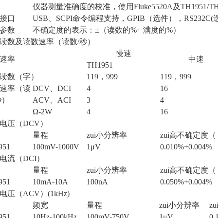
仪器测量准确度的校准，使用Fluke5520A及TH1951/
接口
USB、SCPI命令编程支持，GPIB（选件），RS232C(
参数
不确定度的表示：±（读数的%+ 满度的%）
读数及读数速率（读数/秒）
慢速
速率
中速
TH1951
读数（字）
119，999
119，999
速率（读
DCV、DCI
4
16
秒）
ACV、ACI
3
4
Ω-2W
4
16
电压（DCV）
量程
zui
小分辨率
zui
高不确定度（ 
951
100mV-1000V
1μV
0.010%+0.004%
电流（DCI）
量程
zui
小分辨率
zui
高不确定度（ 
951
10mA-10A
100nA
0.050%+0.004%
电压（ACV）(1kHz)
频宽
量程
zui
小分辨率
zu
951
10Hz-100kHz
100mV-750V
1μV
0.