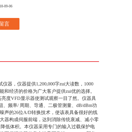
18-09-06
留言
仪器，仪器提供1,200,000字
zui
大读数，1000
的性能和经济的价格为广大客户提供
zui
优的选择。
高亮度VFD显示器使测试观察一目了然。仪器具
电阻、频率/ 周期、导通、二极管测量、dB/dBm功
声的26位A/D转换技术，使该表具备很好的线
大器构成伺服前端，达到消除传统衰减、减小零
，降低体积。本仪器采用专门的输入过载保护电