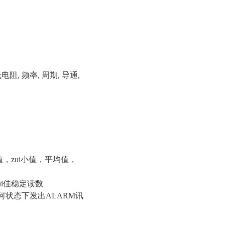
阻, 频率, 周期, 导通,
值，
zui
小值，平均值，
i
佳稳定读数
何状态下发出ALARM讯