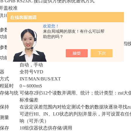
B GPIB RS232C
接口提供方便的系统通讯方式
开盖校准
供10组仪器状态供存储/调用
欢迎您！
参数
来自局域网的朋友！有什么可以帮
功能
助您的吗？
直流电压,交流电压,直流电流, 交流电流, 两线电阻, 四线电
参数
二极管
功能
mX+b, %, dB, dBm, REL
自动，手动
器
全符号VFD
方式
INT/MAN/BUS/EXT
程延时
0～6000mS
存储与统
可储存2到512个读数并调用、统计；统计类型：
zui
大
标准偏差
保持
在设定误差范围内对给定测试个数的数据块逐块寻找
zu
可进行HI、IN、LO状态的判别并显示，并可设置在任
测量
响（可开/关）
保存
10组仪器状态供存储/调用