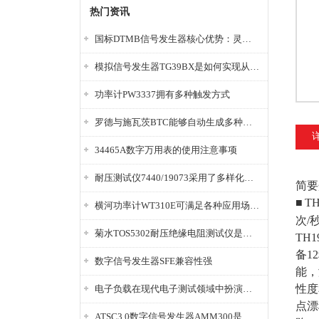
热门资讯
国标DTMB信号发生器核心优势：灵活性与准确性的结合
模拟信号发生器TG39BX是如何实现从直流到交流的波形转换?
功率计PW3337拥有多种触发方式
罗德与施瓦茨BTC能够自动生成多种音视频信号
34465A数字万用表的使用注意事项
耐压测试仪7440/19073采用了多样化的功能设计
简要
■
T
横河功率计WT310E可满足各种应用场景的需求
次/
菊水TOS5302耐压绝缘电阻测试仪是种重要的电气安全检测设备
TH
备1
数字信号发生器SFE兼容性强
能，
性度
电子负载在现代电子测试领域中扮演着重要的角色
点漂
ATSC3.0数字信号发生器AMM300是能够产生各种数字信号的电子设备