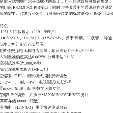
使输入端到地可承受1500伏的高压，且一旦过载后可快速恢复，
的USB RS232C和GPIB接口，同时可提供通用的通讯软件
统的需要。仪器接受SCPI（可编程仪器的标准命令）命令，以
特点
1951 5 1/2位显示（119，999字）
■
DCV/ACV、DCI/ACI、Ω2W/Ω4W、频率/周期、二极管、 导
亮度真空荧光管VFD显示
有效值交流电压和电流测量，频宽高达100kHz/300kHz
CV测量准确度高达0.0035%,分辨率达0.1μV
高测试速率达1000次/秒
精度频率测试高达1MHz以上
点偏移（REL）测试模式消除残余读数
线（2W）、4线（4W）电阻测试模式选择
置mX+b,%,dB,dBm等数学运算功能
存储512个读数，并执行MAX/MIN/AVER/STD统计
高可存储30000个读数
限功能（HI/IN/LO）用于快速测试分选