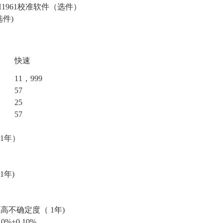
TH1961校准软件（选件）
选件)
快速
11，999
57
25
57
1年）
1年)
i
高不确定度（ 1年)
10%+0.10%