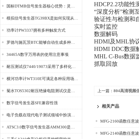
HDCP2.2功能性
国标DTMB信号发生器核心优势：灵活性与准确性的结合
“深度分析”检测
模拟信号发生器TG39BX是如何实现从直流到交流的波形转换?
验证性与检测和
实时监控
功率计PW3337拥有多种触发方式
数据解码
HDMI及MHL协
罗德与施瓦茨BTC能够自动生成多种音视频信号
HDMI DDC数据
34465A数字万用表的使用注意事项
MHL C-Bus数
抓取回放
耐压测试仪7440/19073采用了多样化的功能设计
横河功率计WT310E可满足各种应用场景的需求
菊水TOS5302耐压绝缘电阻测试仪是种重要的电气安全检测设备
上一篇：
804高清视频
数字信号发生器SFE兼容性强
相关产品
电子负载在现代电子测试领域中扮演着重要的角色
MFG-2160函数任意
ATSC3.0数字信号发生器AMM300是能够产生各种数字信号的电子设备
MFG-2140函数任意