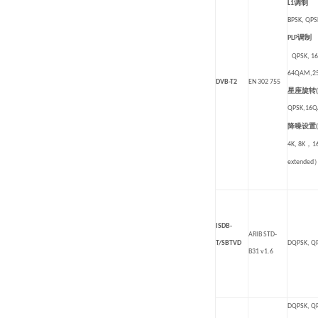
调制
L1
BPSK, QP
调制
PLP
QPSK, 1
64QAM,2
DVB-T2
EN 302 755
星座旋转
QPSK,16
降噪设置
，
4K, 8K
1
extended
ISDB-
ARIB STD-
T/SBTVD
DQPSK, Q
B31 v1.6
DQPSK, Q