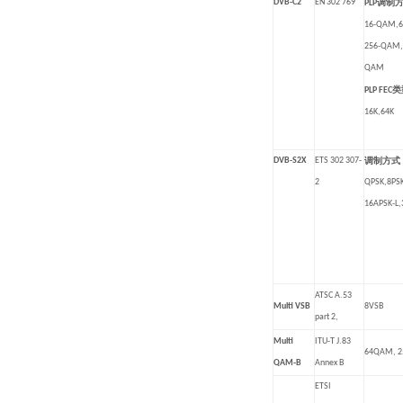
DVB-C2
EN 302 769
调制
PLP
16-QAM,
256-QAM,
QAM
类
PLP FEC
16K,64K
DVB-S2X
ETS 302 307-
调制方式
2
QPSK,8PSK
16APSK-L,
ATSC A.53
Multi VSB
8VSB
part 2,
Multi
ITU-T J.83
64QAM, 
QAM-B
Annex B
ETSI