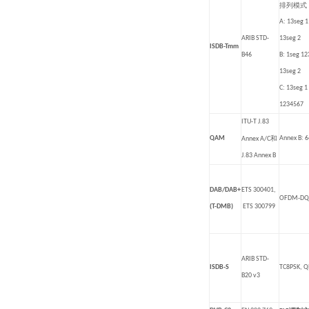
排列模式
A: 13seg 1
ARIB STD-
13seg 2
ISDB-Tmm
B46
B: 1seg 12
13seg 2
C: 13seg 1
1234567
ITU-T J.83
QAM
和
Annex B:
Annex A/C
J.83 Annex B
DAB/DAB+
ETS 300401,
OFDM-DQ
(T-DMB)
ETS 300799
ARIB STD-
ISDB-S
TC8PSK, Q
B20 v3