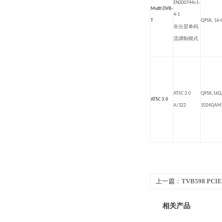
EN300744v1-
Multi DVB-
4-1
T
QPSK, 16
非分层单码
流调制模式
ATSC 3.0
QPSK,16
ATSC 3.0
A/322
1024QAM
上一篇：
TVB598 P
相关产品