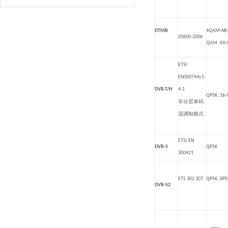
DTMB
4QAM-NR,
20600-2006
QAM, 64
ETSI
EN300744v1-
DVB-T/H
4-1
QPSK, 16
非分层单码
流调制模式
ETSI EN
DVB-S
QPSK
300421
ETS 302 307
QPSK, 8PS
DVB-S2