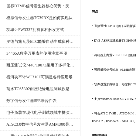
国标DTMB信号发生器核心优势：灵活性与准确性的结合
特点
模拟信号发生器TG39BX是如何实现从直流到交流的波形转换?
• 直接通过USB 3.0接口从硬盘读
功率计PW3337拥有多种触发方式
• DVB-ASI码流或SMPTE-31
罗德与施瓦茨BTC能够自动生成多种音视频信号
34465A数字万用表的使用注意事项
• 调制器上内置VHF/UHF/L
耐压测试仪7440/19073采用了多样化的功能设计
• 可调射频信号输出（0.1dB步进
横河功率计WT310E可满足各种应用场景的需求
• 软件设置加白噪音，可控制C/
菊水TOS5302耐压绝缘电阻测试仪是种重要的电气安全检测设备
• 支持Windows 2000/XP/VISTA 
数字信号发生器SFE兼容性强
电子负载在现代电子测试领域中扮演着重要的角色
• 符合ATSC 8VSB，ATSC-M/H
DVB-C2，DVB-S2X，ATSC 3.0, IQ_
ATSC3.0数字信号发生器AMM300是能够产生各种数字信号的电子设备
调制器规格