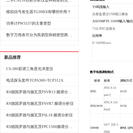
二手CA210色彩分析仪是种精密的光学测量仪器
TS码流输入
模拟信号发生器TG39BX有哪些作用？
从硬盘通过USB接口播放
ASI/SMPTE-310M输入/输
功率计PW3337的主要类型
75Ω
BNC连接头
数字万用表可分为简易型和精密型两大类
比特率
0~160Mbits/s
新品推荐
CS-380彩谱三角度光泽度仪
数字电视调制制式
电流探头套件TCPA300+TCP312A
标准
标准
调制方式
ATSC A.53
RS德国罗德与施瓦茨FSVR13 频谱分析仪
ATSC
8VSB
part 2
ATSC A.153
RS德国罗德与施瓦茨FSVR7 频谱分析仪
ATSC-M/H
8VSB
Part2
RS德国罗德与施瓦茨FSL18 频谱分析仪
GY/T
220.1-
RS德国罗德与施瓦茨FPC1500频谱分析仪
CMMB
BPSK, QP
2006