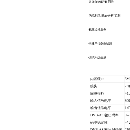
-IP 地址的DVB 网关
-码流刻录/播放/分析/监测
-视频点播服务
-高速串行数据线路
-测试码流生成
规格
内置缓冲
8M
接头
75
回波损耗
>1
输入信号电平
80
输出信号电平
1.0
DVB-ASI输出码率
0～
码率稳定性
+/-
DVB-ASI输出时钟频
27