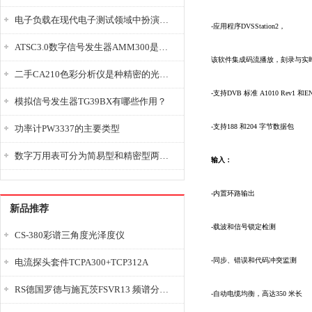
电子负载在现代电子测试领域中扮演着重要的角色
-应用程序DVSStation2，
ATSC3.0数字信号发生器AMM300是能够产生各种数字信号的电子设备
该软件集成码流播放，刻录与实
二手CA210色彩分析仪是种精密的光学测量仪器
-支持DVB 标准 A1010 Rev1 和EN
模拟信号发生器TG39BX有哪些作用？
-支持188 和204 字节数据包
功率计PW3337的主要类型
数字万用表可分为简易型和精密型两大类
输入：
-内置环路输出
新品推荐
-载波和信号锁定检测
CS-380彩谱三角度光泽度仪
-同步、错误和代码冲突监测
电流探头套件TCPA300+TCP312A
RS德国罗德与施瓦茨FSVR13 频谱分析仪
-自动电缆均衡，高达350 米长