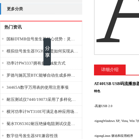
更多分类
热门资讯
国标DTMB信号发生器核心优势：灵活性与准确性的结合
模拟信号发生器TG39BX是如何实现从直流到交流的波形转换?
功率计PW3337拥有多种触发方式
详细介绍
罗德与施瓦茨BTC能够自动生成多种音视频信号
AT40USB USB码流播放
34465A数字万用表的使用注意事项
特色
耐压测试仪7440/19073采用了多样化的功能设计
-高速USB 2.0
横河功率计WT310E可满足各种应用场景的需求
-
tigong
Windows XP, Vista, Win
菊水TOS5302耐压绝缘电阻测试仪是种重要的电气安全检测设备
数字信号发生器SFE兼容性强
-
tigong
Linux 驱动和应用程序