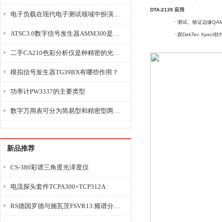
DTA-2139 应用
电子负载在现代电子测试领域中扮演着重要的角色
·
测试、验证边缘QA
ATSC3.0数字信号发生器AMM300是能够产生各种数字信号的电子设备
·
跟DekTec Xpe
二手CA210色彩分析仪是种精密的光学测量仪器
模拟信号发生器TG39BX有哪些作用？
功率计PW3337的主要类型
数字万用表可分为简易型和精密型两大类
新品推荐
CS-380彩谱三角度光泽度仪
电流探头套件TCPA300+TCP312A
RS德国罗德与施瓦茨FSVR13 频谱分析仪