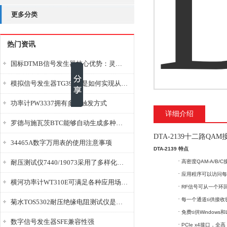
更多分类
热门资讯
国标DTMB信号发生器核心优势：灵活性与准确性的结合
模拟信号发生器TG39BX是如何实现从直流到交流的波形转换?
功率计PW3337拥有多种触发方式
详细介绍
罗德与施瓦茨BTC能够自动生成多种音视频信号
DTA-2139十二路QA
34465A数字万用表的使用注意事项
DTA-2139 特点
·
耐压测试仪7440/19073采用了多样化的功能设计
高密度QAM-A/B
·
应用程序可以访问每
横河功率计WT310E可满足各种应用场景的需求
·
RF信号可从一个环回
·
每一个通道
ti
供接收
菊水TOS5302耐压绝缘电阻测试仪是种重要的电气安全检测设备
·
免费
ti
供Windows
数字信号发生器SFE兼容性强
·
PCIe x4接口，全