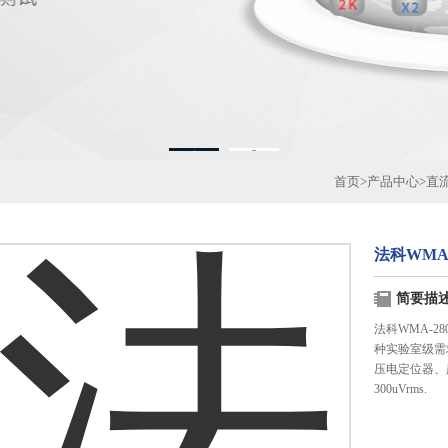
1
2
首页
>
产品中心
>
直
法科WMA
简要描
法科WMA-
种实验室级需
压电定位器、
300uVrms.