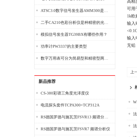
高精度
可用
ATSC3.0数字信号发生器AMM300是能够产生各种数字信号的电子设备
1k欧姆
二手CA210色彩分析仪是种精密的光学测量仪器
输入
<0.
模拟信号发生器TG39BX有哪些作用？
输入电
无铅
功率计PW3337的主要类型
数字万用表可分为简易型和精密型两大类
上
新品推荐
CS-380彩谱三角度光泽度仪
W
电流探头套件TCPA300+TCP312A
法
RS德国罗德与施瓦茨FSVR13 频谱分析仪
法
RS德国罗德与施瓦茨FSVR7 频谱分析仪