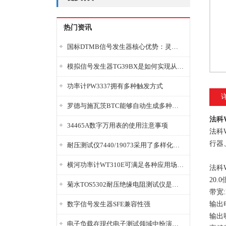
热门资讯
国标DTMB信号发生器核心优势：灵活性与准确性的结合
模拟信号发生器TG39BX是如何实现从直流到交流的波形转换?
功率计PW3337拥有多种触发方式
罗德与施瓦茨BTC能够自动生成多种音视频信号
法科
34465A数字万用表的使用注意事项
法科
行器
耐压测试仪7440/19073采用了多样化的功能设计
横河功率计WT310E可满足各种应用场景的需求
法科
20.
菊水TOS5302耐压绝缘电阻测试仪是种重要的电气安全检测设备
带宽:D
数字信号发生器SFE兼容性强
输出电
输出噪
电子负载在现代电子测试领域中扮演着重要的角色