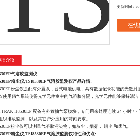
更新时间：
20
在线
详细介绍
8530EP气溶胶监测仪
8530EP粉尘仪
,
TSI8530EP气溶胶监测仪
产品详情:
I8530EP粉尘仪是配有外置泵，台式电池供电，具有数据记录功能的光散射激
仪使用鞘气系统使得光学元件室中的气溶胶分隔，光学元件能够保持清洁
TRAK II8530EP
配备有外置抽气泵模块，专门用来处理连续 24 小时 / 7 
组织排放监测，以及其它户外应用的苛刻要求。
8530EP粉尘仪
可以测量气溶胶污染物，如灰尘，烟雾， 烟尘 和雾气。
8530EP粉尘仪,
TSI8530EP气溶胶监测仪
特性和优点: