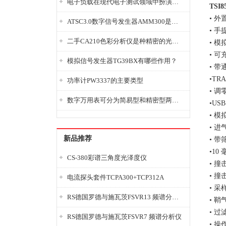
电子负载在现代电子测试领域中扮演着重要的角色
TSI
• 
ATSC3.0数字信号发生器AMM300是能够产生各种数字信号的电子设备
• 手
二手CA210色彩分析仪是种精密的光学测量仪器
• 
• 可
模拟信号发生器TG39BX有哪些作用？
• 
•TR
功率计PW3337的主要类型
• 
数字万用表可分为简易型和精密型两大类
•U
• 模
• 进
新品推荐
• 带
•10 
CS-380彩谱三角度光泽度仪
• 撞
• 撞
电流探头套件TCPA300+TCP312A
• 采
RS德国罗德与施瓦茨FSVR13 频谱分析仪
• 鞘
• 
RS德国罗德与施瓦茨FSVR7 频谱分析仪
• 