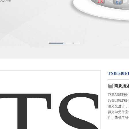
1
2
TSI853
简要描
TSI8530E
TSI853
激光光度计，可
得光学元件室
性，降低了维