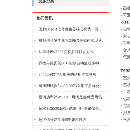
更多分类
• 
• 可
热门资讯
•ST
国标DTMB信号发生器核心优势：灵活性与准确性的结合
• 
• 
模拟信号发生器TG39BX是如何实现从直流到交流的波形转换?
• 
• 台
功率计PW3337拥有多种触发方式
• 气
罗德与施瓦茨BTC能够自动生成多种音视频信号
TSI
34465A数字万用表的使用注意事项
• 
• 
耐压测试仪7440/19073采用了多样化的功能设计
• 
横河功率计WT310E可满足各种应用场景的需求
• 远
• 过
菊水TOS5302耐压绝缘电阻测试仪是种重要的电气安全检测设备
• 排
数字信号发生器SFE兼容性强
• 