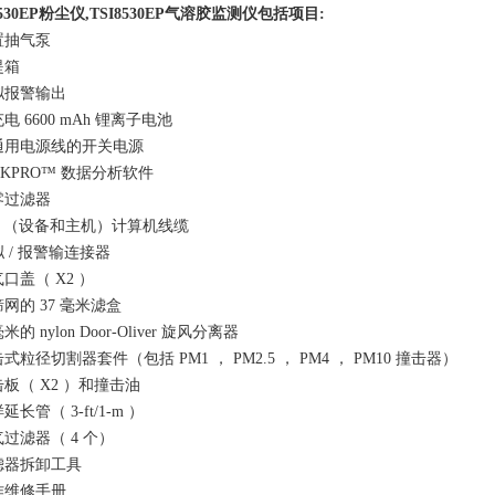
8530EP粉尘仪,
TSI8530EP气溶胶监测仪
包括项目:
外置抽气泵
提箱
模拟报警输出
充电 6600 mAh 锂离子电池
带通用电源线的开关电源
AKPRO™ 数据分析软件
调零过滤器
SB （设备和主机）计算机线缆
拟 / 报警输连接器
气口盖（ X2 ）
筛网的 37 毫米滤盒
毫米的 nylon Door-Oliver 旋风分离器
击式粒径切割器套件（包括 PM1 ， PM2.5 ， PM4 ， PM10 撞击器）
击板（ X2 ）和撞击油
样延长管（ 3-ft/1-m ）
气过滤器（ 4 个）
过滤器拆卸工具
操作维修手册