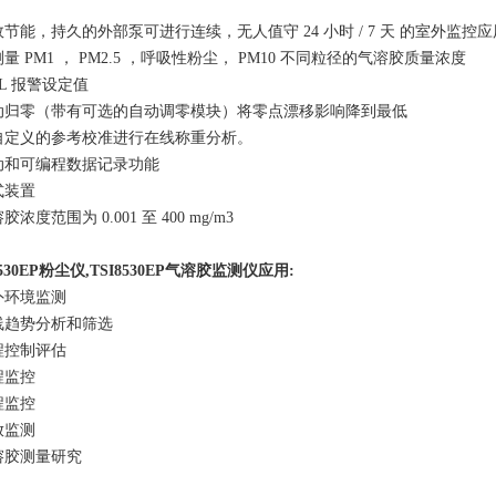
高效节能，持久的外部泵可进行连续，无人值守 24 小时 / 7 天 的室外监控应
测量 PM1 ，
PM2.5
，呼吸性粉尘， PM10 不同粒径的气溶胶质量浓度
EL 报警设定值
自动归零（带有可选的自动调零模块）将零点漂移影响降到最低
对自定义的参考校准进行在线称重分析。
手动和可编程数据记录功能
式装置
溶胶浓度范围为 0.001 至 400 mg/m3
8530EP粉尘仪
,
TSI8530EP气溶胶监测仪
应用:
室外环境监测
基线趋势分析和筛选
工程控制评估
程监控
程监控
放监测
气溶胶测量研究