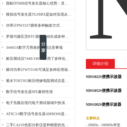
国标DTMB信号发生器核心优势：灵活性与准确性的结合
模拟信号发生器TG39BX是如何实现从直流到交流的波形转换?
功率计PW3337拥有多种触发方式
罗德与施瓦茨BTC能够自动生成多种音视频信号
34465A数字万用表的使用注意事项
耐压测试仪7440/19073采用了多样化的功能设计
详细介绍
横河功率计WT310E可满足各种应用场景的需求
便携示波器
NDS1022S
菊水TOS5302耐压绝缘电阻测试仪是种重要的电气安全检测设备
便携示波器
NDS1052S
数字信号发生器SFE兼容性强
电子负载在现代电子测试领域中扮演着重要的角色
便携示波器
NDS1102S
ATSC3.0数字信号发生器AMM300是能够产生各种数字信号的电子设备
主要特点
二手CA210色彩分析仪是种精密的光学测量仪器
- 20MHz - 100MHz带宽