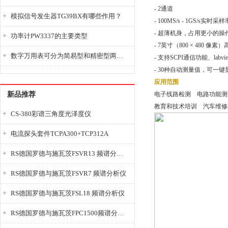
- 2通道
模拟信号发生器TG39BX有哪些作用？
- 100MS/s - 1GS/s实时采样
- 超薄机身，占用更小的操
功率计PW3337的主要类型
- 7英寸（800 × 480 像
数字万用表可分为简易型和精密型两大类
- 支持SCPI通信功能、labv
- 30种自动测量值，可一键
应用范围
新品推荐
电子线路检测 电路功能
教育和技术培训 汽车维
CS-380彩谱三角度光泽度仪
电流探头套件TCPA300+TCP312A
RS德国罗德与施瓦茨FSVR13 频谱分析仪
RS德国罗德与施瓦茨FSVR7 频谱分析仪
RS德国罗德与施瓦茨FSL18 频谱分析仪
RS德国罗德与施瓦茨FPC1500频谱分析仪