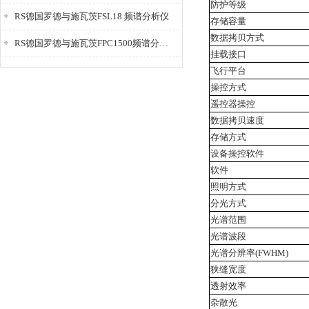
防护等级
RS德国罗德与施瓦茨FSL18 频谱分析仪
存储容量
数据拷贝方式
RS德国罗德与施瓦茨FPC1500频谱分析仪
挂载接口
飞行平台
操控方式
遥控器操控
数据拷贝速度
存储方式
设备操控软件
软件
照明方式
分光方式
光谱范围
光谱波段
光谱分辨率
(FWHM)
狭缝宽度
透射效率
杂散光