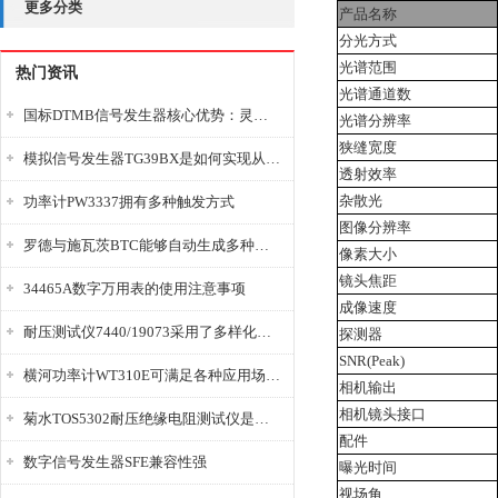
更多分类
产品名称
分光方式
光谱范围
热门资讯
光谱通道数
国标DTMB信号发生器核心优势：灵活性与准确性的结合
光谱分辨率
狭缝宽度
模拟信号发生器TG39BX是如何实现从直流到交流的波形转换?
透射效率
杂散光
功率计PW3337拥有多种触发方式
图像分辨率
罗德与施瓦茨BTC能够自动生成多种音视频信号
像素大小
镜头焦距
34465A数字万用表的使用注意事项
成像速度
耐压测试仪7440/19073采用了多样化的功能设计
探测器
SNR(Peak)
横河功率计WT310E可满足各种应用场景的需求
相机输出
相机镜头接口
菊水TOS5302耐压绝缘电阻测试仪是种重要的电气安全检测设备
配件
数字信号发生器SFE兼容性强
曝光时间
视场角