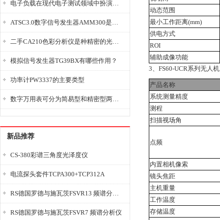
电子负载在现代电子测试领域中扮演着重要的角色
动态范围
最小工作距离
(mm)
ATSC3.0数字信号发生器AMM300是能够产生各种数字信号的电子设备
供电方式
二手CA210色彩分析仪是种精密的光学测量仪器
ROI
辅助成像功能
模拟信号发生器TG39BX有哪些作用？
3、FS60-UCR系列无
功率计PW3337的主要类型
产品名称
系统测量精度
数字万用表可分为简易型和精密型两大类
测程
扫描视场角
新品推荐
点频
CS-380彩谱三角度光泽度仪
内置相机像索
电流探头套件TCPA300+TCP312A
镜头焦距
主机重量
RS德国罗德与施瓦茨FSVR13 频谱分析仪
工作温度
存储温度
RS德国罗德与施瓦茨FSVR7 频谱分析仪