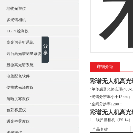
地物光谱仪
多光谱相机
EL/PL检测仪
高光谱分析系统
云台高光谱测量系统
显微高光谱系统
详细介绍
电脑配色软件
彩谱无人机高光
便携式光泽度仪
·
单传感器光路实现
(400
·
光谱分辨率小于
13nm；
清晰度雾度仪
·
空间分辨率
1280；
色彩雾度仪
彩谱无人机高光
1、线扫描相机（FS-14）
透光率雾度仪
产品名称
透光率仪