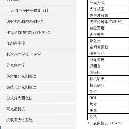
分光方式
光谱范围
可见-红外波段光谱雾度计
光谱波段数
UPF紫外线防护分析仪
光谱分辨率
(FWHM)
狭缝宽度
化妆品防晒指数SPF分析仪
透射效率
杂散光
印刷密度仪
空间像素数
像素大小
彩谱色差宝/分光色宝
成像速度
分光色差仪
探测器
信噪比
多角度分光测色仪
相机输出
相机接口
便携式分光测色仪
配件
ROI
台式分光测色仪
尺寸
高光谱相机
重量
功耗
机载高光谱系统
2、成像相机（FS-24）