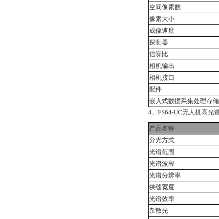
空间像素数
像素大小
成像速度
探测器
信噪比
相机输出
相机接口
配件
嵌入式数据采集处理存储
4、FS64-UC无人机高光
产品名称
分光方式
光谱范围
光谱波段
光谱分辨率
狭缝宽度
光谱效率
杂散光