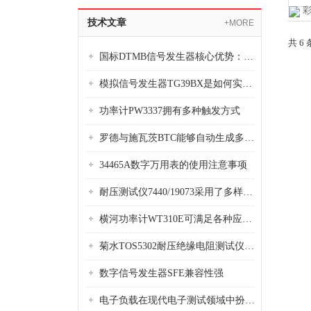
技术文章
+MORE
共 6
国标DTMB信号发生器核心优势：灵活性与准确性的结合
模拟信号发生器TG39BX是如何实现从直流到交流的波形转换?
功率计PW3337拥有多种触发方式
罗德与施瓦茨BTC能够自动生成多种音视频信号
34465A数字万用表的使用注意事项
耐压测试仪7440/19073采用了多样化的功能设计
横河功率计WT310E可满足各种应用场景的需求
菊水TOS5302耐压绝缘电阻测试仪是种重要的电气安全检测设备
数字信号发生器SFE兼容性强
电子负载在现代电子测试领域中扮演着重要的角色