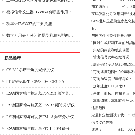
二手CA210色彩分析仪是种精密的光学测量仪器
加加速度： ±1，000m
模拟信号发生器TG39BX有哪些作用？
宝码仪器公司采用国际*技术
GPS/北斗卫星轨道参数
功率计PW3337的主要类型
具。
数字万用表可分为简易型和精密型两大类
与国内外同类模拟器比较，K
l 同时生成12颗卫星的射频
l 集成的静态和动态场景；
l 输出信号功率连续可调；
新品推荐
l 测距码精度达到±0.002米(
CS-380彩谱三角度光泽度仪
l 可测速度范围±15,000米/
l 可测加速度±500米/秒2；
电流探头套件TCPA300+TCP312A
l 加加速度±500米/秒3；
RS德国罗德与施瓦茨FSVR13 频谱分析仪
l 基带、射频、控制界面一
l 本地调试，本地软件升级
RS德国罗德与施瓦茨FSVR7 频谱分析仪
适用范围
定量和定性测试车载GPS0/
RS德国罗德与施瓦茨FSL18 频谱分析仪
信号动态性能：
RS德国罗德与施瓦茨FPC1500频谱分析仪
速度： ±15，000 m