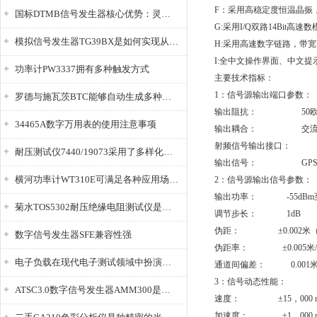
F：采用高稳定度恒温晶振，频
国标DTMB信号发生器核心优势：灵活性与准确性的结合
G:采用I/Q双路14Bit高速
模拟信号发生器TG39BX是如何实现从直流到交流的波形转换?
H:采用高速数字链路，带宽高达
I:全中文操作界面、中文提
功率计PW3337拥有多种触发方式
主要技术指标：
1：信号源输出端口参数：
罗德与施瓦茨BTC能够自动生成多种音视频信号
输出阻抗： 50欧
34465A数字万用表的使用注意事项
输出耦合： 交流
射频信号输出接口： SMA
耐压测试仪7440/19073采用了多样化的功能设计
输出信号： GPS L1
横河功率计WT310E可满足各种应用场景的需求
2：信号源输出信号参数：
输出功率： -55dBm至-1
菊水TOS5302耐压绝缘电阻测试仪是种重要的电气安全检测设备
调节步长： 1dB
伪距： ±0.002米（
数字信号发生器SFE兼容性强
伪距率： ±0.005米/
电子负载在现代电子测试领域中扮演着重要的角色
通道间偏差： 0.001
3：信号动态性能：
ATSC3.0数字信号发生器AMM300是能够产生各种数字信号的电子设备
速度： ±15，000 m
加速度： ±1，000 m