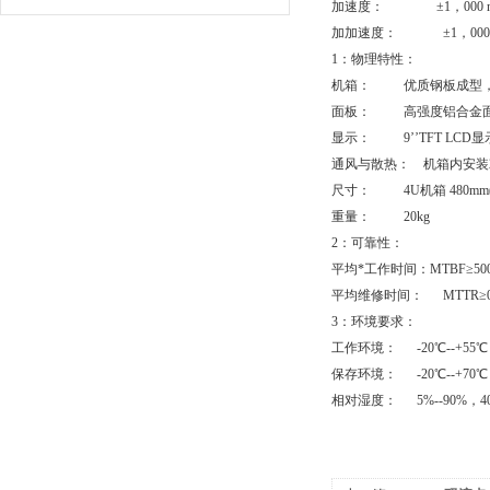
加速度： ±1，000 m
加加速度： ±1，000m
1：物理特性：
机箱： 优质钢板成型，
面板： 高强度铝合金
显示： 9’’TFT LCD显示
通风与散热： 机箱内安装2
尺寸： 4U机箱 480mm(宽
重量： 20kg
2：可靠性：
平均*工作时间：MTBF≥50
平均维修时间： MTTR≥0
3：环境要求：
工作环境： -20℃--+55℃
保存环境： -20℃--+70℃
相对湿度： 5%--90%，