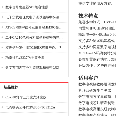
提供专业的研发方案。
数字信号发生器SFE兼容性强
技术特点
电子负载在现代电子测试领域中扮演着重要的角色
兼容多种制式：DVB-T/H 、
ATSC3.0数字信号发生器AMM300是能够产生各种数字信号的电子设备
内置VHF/UHF射频输出上
输出电平0~-40dBm 0.
二手CA210色彩分析仪是种精密的光学测量仪器
支持多种测试码流格式
支持多种同意数字电视
模拟信号发生器TG39BX有哪些作用？
MPEG2-TS码流实
功率计PW3337的主要类型
参数配置保存功能，加
升级方便，客户自行操
数字万用表可分为简易型和精密型两大类
适用客户
数字电视接收终端研发
新品推荐
机顶盒研发生产测试
数字电视方案集成商、
CS-380彩谱三角度光泽度仪
数字电视芯片研发制造
电流探头套件TCPA300+TCP312A
数字电视高频头研发制
数字电视产品演示、推