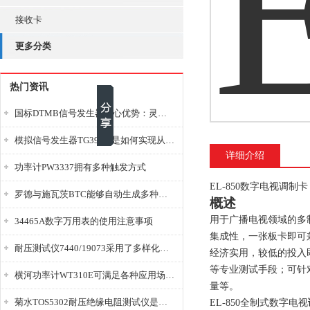
接收卡
更多分类
热门资讯
国标DTMB信号发生器核心优势：灵活性与准确性的结合
模拟信号发生器TG39BX是如何实现从直流到交流的波形转换?
详细介绍
功率计PW3337拥有多种触发方式
EL-850数字电视调制卡（
罗德与施瓦茨BTC能够自动生成多种音视频信号
概述
用于广播电视领域的多制
34465A数字万用表的使用注意事项
集成性，一张板卡即可
耐压测试仪7440/19073采用了多样化的功能设计
经济实用，较低的投入
等专业测试手段；可针
横河功率计WT310E可满足各种应用场景的需求
量等。
菊水TOS5302耐压绝缘电阻测试仪是种重要的电气安全检测设备
EL-850全制式数字电视