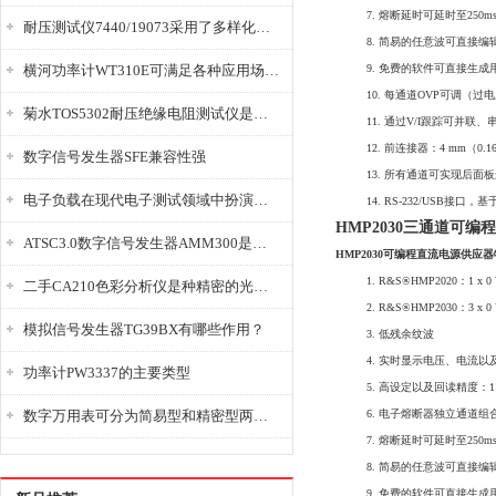
7. 熔断延时可延时至250m
耐压测试仪7440/19073采用了多样化的功能设计
8. 简易的任意波可直接编
横河功率计WT310E可满足各种应用场景的需求
9. 免费的软件可直接生
10. 每通道OVP可调（过
菊水TOS5302耐压绝缘电阻测试仪是种重要的电气安全检测设备
11. 通过V/I跟踪可并联
12. 前连接器：4 mm（0
数字信号发生器SFE兼容性强
13. 所有通道可实现后面
电子负载在现代电子测试领域中扮演着重要的角色
14. RS-232/USB接口
HMP2030三通道可
ATSC3.0数字信号发生器AMM300是能够产生各种数字信号的电子设备
HMP2030可编程直流电源供应
1. R&S®HMP2020：1 x 0 
二手CA210色彩分析仪是种精密的光学测量仪器
2. R&S®HMP2030：3 x 
模拟信号发生器TG39BX有哪些作用？
3. 低残余纹波
4. 实时显示电压、电流以
功率计PW3337的主要类型
5. 高设定以及回读精度：1 m
数字万用表可分为简易型和精密型两大类
6. 电子熔断器独立通道组
7. 熔断延时可延时至250m
8. 简易的任意波可直接编
9. 免费的软件可直接生