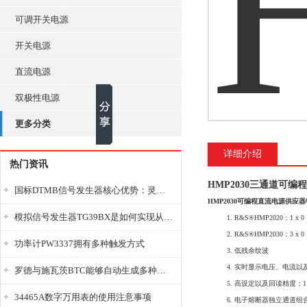
可调开关电源
开关电源
直流电源
双极性电源
更多分类
详细介绍
热门资讯
HMP2030三通道可
国标DTMB信号发生器核心优势：灵活性与准确性的结合
HMP2030可编程直流电源供应
模拟信号发生器TG39BX是如何实现从直流到交流的波形转换?
1. R&S®HMP2020：1 x 0 
2. R&S®HMP2030：3 x 
功率计PW3337拥有多种触发方式
3. 低残余纹波
4. 实时显示电压、电流以
罗德与施瓦茨BTC能够自动生成多种音视频信号
5. 高设定以及回读精度：1 m
34465A数字万用表的使用注意事项
6. 电子熔断器独立通道组