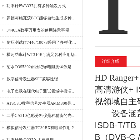
功率计PW3337拥有多种触发方式
罗德与施瓦茨BTC能够自动生成多种音视频信号
34465A数字万用表的使用注意事项
耐压测试仪7440/19073采用了多样化的功能设计
横河功率计WT310E可满足各种应用场景的需求
详细介绍
菊水TOS5302耐压绝缘电阻测试仪是种重要的电气安全检测设备
HD Range
数字信号发生器SFE兼容性强
高清游侠+ 
电子负载在现代电子测试领域中扮演着重要的角色
视领域自主
ATSC3.0数字信号发生器AMM300是能够产生各种数字信号的电子设备
设备涵盖
二手CA210色彩分析仪是种精密的光学测量仪器
ISDB-T/T
模拟信号发生器TG39BX有哪些作用？
B（DVB-C
功率计PW3337的主要类型