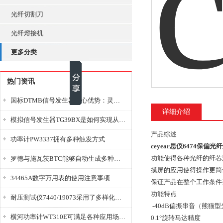
光纤切割刀
光纤熔接机
更多分类
热门资讯
国标DTMB信号发生器核心优势：灵活性与准确性的结合
详细介绍
模拟信号发生器TG39BX是如何实现从直流到交流的波形转换?
产品综述
功率计PW3337拥有多种触发方式
ceyear思仪6474保偏光
功能使得各种光纤的纤芯
罗德与施瓦茨BTC能够自动生成多种音视频信号
摸屏的应用使得操作更简
34465A数字万用表的使用注意事项
保证产品在整个工作条件
功能特点
耐压测试仪7440/19073采用了多样化的功能设计
-40dB偏振串音（熊猫
横河功率计WT310E可满足各种应用场景的需求
0.1°旋转马达精度