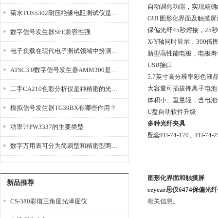
自动调焦功能，实现精确
菊水TOS5302耐压绝缘电阻测试仪是种重要的电气安全检测设备
GUI 图形化界面及触摸
保偏光纤45秒熔接，25
数字信号发生器SFE兼容性强
X/Y轴同时显示，300倍
电子负载在现代电子测试领域中扮演着重要的角色
新型高性能电极，电极寿命
USB接口
ATSC3.0数字信号发生器AMM300是能够产生各种数字信号的电子设备
5.7英寸高分辨率彩色液
大容量可插拔锂离子电池
二手CA210色彩分析仪是种精密的光学测量仪器
体积小、重量轻，含电池仅为
模拟信号发生器TG39BX有哪些作用？
U盘自动软件升级
多种光纤夹具
功率计PW3337的主要类型
配套FH-74-170、FH
数字万用表可分为简易型和精密型两大类
图形化界面和触摸屏
新品推荐
ceyear思仪6474保偏光
CS-380彩谱三角度光泽度仪
相关信息。