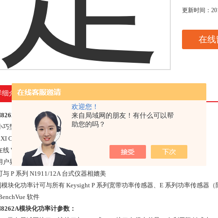
更新时间：
20
在线
详细介绍
欢迎您！
8262A模块化功率计
特点：
来自局域网的朋友！有什么可以帮
助您的吗？
小巧型设计（1 U 半机架高度），便于部署
XI C类标准，可无缝集成到 ATE 系统中
在线 Web 浏览器，用户可进行实时远程操作
户界面，可仿真 N1911/12 P 系列功率计显示屏幕
与 P 系列 N1911/12A 台式仪器相媲美
列模块化功率计可与所有 Keysight P 系列宽带功率传感器、E 系列功率传感器（除
enchVue 软件
8262A模块化功率计
参数：