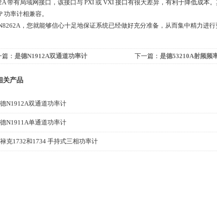
62A 带有局域网接口，该接口与 PXI 或 VXI 接口有很大差异，有利于降低成本。
-P 功率计相兼容。
 N8262A，您就能够信心十足地保证系统已经做好充分准备，从而集中精力进
一篇：
是德N1912A双通道功率计
下一篇：
是德53210A射频
相关产品
德N1912A双通道功率计
德N1911A单通道功率计
禄克1732和1734 手持式三相功率计