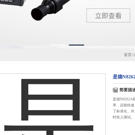
1
2
首页
>
是德N82
简要描
是德N826
率，还能快速、
了标准化，并
时投入测试。