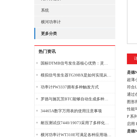
系统
横河功率计
更多分类
热门资讯
国标DTMB信号发生器核心优势：灵活性与准确性的结合
是德N
模拟信号发生器TG39BX是如何实现从直流到交流的波形转换?
超薄
功率计PW3337拥有多种触发方式
符合L
通过
罗德与施瓦茨BTC能够自动生成多种音视频信号
图形用
性能可
34465A数字万用表的使用注意事项
P 系
耐压测试仪7440/19073采用了多样化的功能设计
启用 B
是德N
横河功率计WT310E可满足各种应用场景的需求