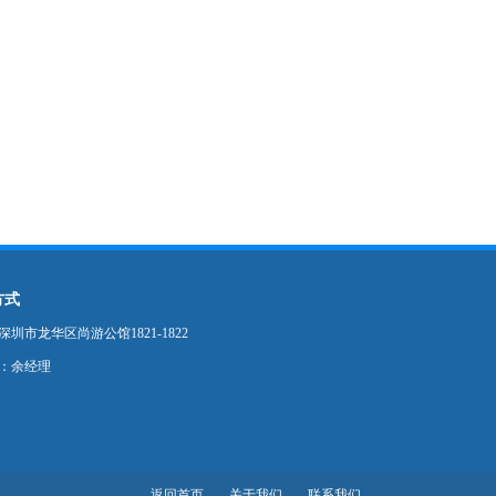
方式
圳市龙华区尚游公馆1821-1822
：余经理
返回首页
关于我们
联系我们