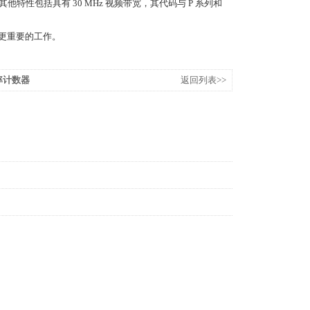
其他特性包括具有 30 MHz 视频带宽，其代码与 P 系列和
行更重要的工作。
频率计数器
返回列表>>