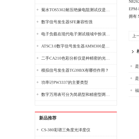
N82
EPM
菊水TOS5302耐压绝缘电阻测试仪是种重要的电气安全检测设备
拥有
数字信号发生器SFE兼容性强
电子负载在现代电子测试领域中扮演着重要的角色
上
ATSC3.0数字信号发生器AMM300是能够产生各种数字信号的电子设备
二手CA210色彩分析仪是种精密的光学测量仪器
是
模拟信号发生器TG39BX有哪些作用？
是
功率计PW3337的主要类型
福
数字万用表可分为简易型和精密型两大类
新品推荐
CS-380彩谱三角度光泽度仪