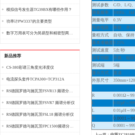
测试参数
C/D、L/Q、
模拟信号发生器TG39BX有哪些作用？
测量频率
100Hz、1kH
测量电平
0.3V
功率计PW3337的主要类型
等效电路
串联、并联
数字万用表可分为简易型和精密型两大类
量程方式
自动、保持
基本准确度
0.25%
测试速度
5次/秒
新品推荐
清零功能
开路、短路
测试端
5端
CS-380彩谱三角度光泽度仪
显示方式
直读
电流探头套件TCPA300+TCP312A
外形尺寸
350mm×12
RS德国罗德与施瓦茨FSVR13 频谱分析仪
R
0.001Ω～99
RS德国罗德与施瓦茨FSVR7 频谱分析仪
C
0.01pF～99
L
0.01μH～99
RS德国罗德与施瓦茨FSL18 频谱分析仪
D
0.0001～9
Q
0.0001～99
RS德国罗德与施瓦茨FPC1500频谱分析仪
上一篇：
中策ZC2810