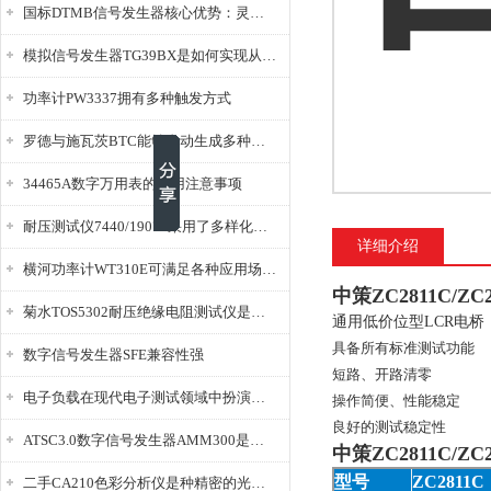
国标DTMB信号发生器核心优势：灵活性与准确性的结合
模拟信号发生器TG39BX是如何实现从直流到交流的波形转换?
功率计PW3337拥有多种触发方式
罗德与施瓦茨BTC能够自动生成多种音视频信号
34465A数字万用表的使用注意事项
耐压测试仪7440/19073采用了多样化的功能设计
详细介绍
横河功率计WT310E可满足各种应用场景的需求
中策ZC2811C/Z
菊水TOS5302耐压绝缘电阻测试仪是种重要的电气安全检测设备
通用低价位型LCR电桥
具备所有标准测试功能
数字信号发生器SFE兼容性强
短路、开路清零
电子负载在现代电子测试领域中扮演着重要的角色
操作简便、性能稳定
良好的测试稳定性
ATSC3.0数字信号发生器AMM300是能够产生各种数字信号的电子设备
中策ZC2811C/
型号
ZC2811C
二手CA210色彩分析仪是种精密的光学测量仪器