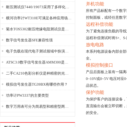
并机功能
耐压测试仪7440/19073采用了多样化的功能设计
所有产品标配有一个数字
控制面板，或经任意数字
横河功率计WT310E可满足各种应用场景的需求
远程补偿功能
菊水TOS5302耐压绝缘电阻测试仪是种重要的电气安全检测设备
为了避免连接负载的导线
远程补偿测试时将S+、S
数字信号发生器SFE兼容性强
放电电路
电子负载在现代电子测试领域中扮演着重要的角色
本系列电源设备内部全部
全。
ATSC3.0数字信号发生器AMM300是能够产生各种数字信号的电子设备
模拟控制接口
产品后面板上装有一隔离模
二手CA210色彩分析仪是种精密的光学测量仪器
0~10V或0~5V 电
模拟信号发生器TG39BX有哪些作用？
品状态。
保护功能
功率计PW3337的主要类型
为保护客户的连接设备，可
直流输出会被立即切断，
数字万用表可分为简易型和精密型两大类
的安全。