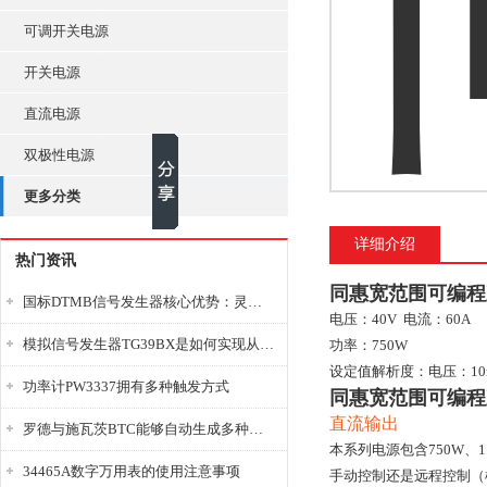
可调开关电源
开关电源
直流电源
双极性电源
更多分类
详细介绍
热门资讯
同惠宽范围可编程直
国标DTMB信号发生器核心优势：灵活性与准确性的结合
电压：40V 电流：60A
模拟信号发生器TG39BX是如何实现从直流到交流的波形转换?
功率：750W
设定值解析度：电压：10m
功率计PW3337拥有多种触发方式
同惠宽范围可编程直
直流输出
罗德与施瓦茨BTC能够自动生成多种音视频信号
本系列电源包含750W、1
34465A数字万用表的使用注意事项
手动控制还是远程控制（