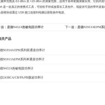
频率范围及-63 dBm 至 +20 dBm 的测量范围，适用于各种射频测量应用。
500A 是一款真正的便携式工具，可轻松手持或放置在工具包中。现提供可选的带环
器模块或通过 USB 接口连接到电脑以获取操作电源。
一篇：
是德N432A热敏电阻功率计
下一篇：
是德N1913AEP
相关产品
德N1914A EPM系列双通道功率计
德N1913AEPM系列单通道功率计
德N432A热敏电阻功率计
仪2438CA/CB/PA/PB微波功率计