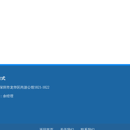
方式
圳市龙华区尚游公馆1821-1822
：余经理
返回首页
关于我们
联系我们