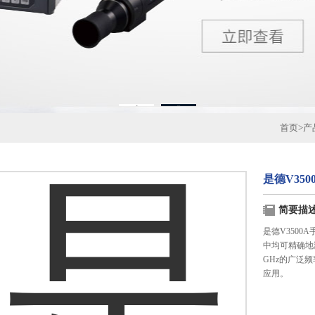
1
2
首页
>
产
是德V35
简要描
是德V350
中均可精确地测量
GHz的广泛频率
应用。