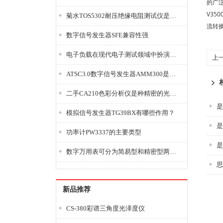
的广泛
V3
菊水TOS5302耐压绝缘电阻测试仪是种重要的电气安全检测设备
流转换
数字信号发生器SFE兼容性强
电子负载在现代电子测试领域中扮演着重要的角色
上
ATSC3.0数字信号发生器AMM300是能够产生各种数字信号的电子设备
二手CA210色彩分析仪是种精密的光学测量仪器
是
模拟信号发生器TG39BX有哪些作用？
是
功率计PW3337的主要类型
是
数字万用表可分为简易型和精密型两大类
思
新品推荐
CS-380彩谱三角度光泽度仪