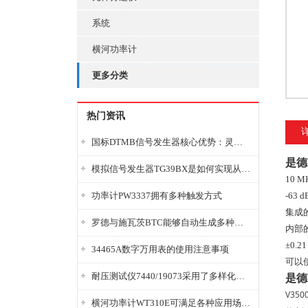
系统
横河功率计
更多分类
热门资讯
国标DTMB信号发生器核心优势：灵活性与准确性的结合
是德
模拟信号发生器TG39BX是如何实现从直流到交流的波形转换?
10 
功率计PW3337拥有多种触发方式
-63
集成
罗德与施瓦茨BTC能够自动生成多种音视频信号
内部
±0.2
34465A数字万用表的使用注意事项
可以
耐压测试仪7440/19073采用了多样化的功能设计
是德
V35
横河功率计WT310E可满足各种应用场景的需求