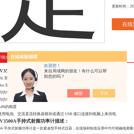
更新时间：
20
在线
详细介绍
欢迎您！
V3500A手持式射频功率计
特点：
来自局域网的朋友！有什么可以帮
助您的吗？
MHz 至 6 GHz 的广阔频率范围适用于各种应用
 dBm 至 +20 dBm的宽动态范围
的功率传感器，省去了携带单个功率传感器的麻烦
的功率参考可进行自我校准
1 dB的精度
使用电池、交流直流转换器模块或通过 USB 接口连接到电脑上来供电
V3500A手持式射频功率计描述：
00A 手持式射频功率计是一款紧凑型手持式仪器，在现场和制造应用中均可精确地测量射频功率。V3