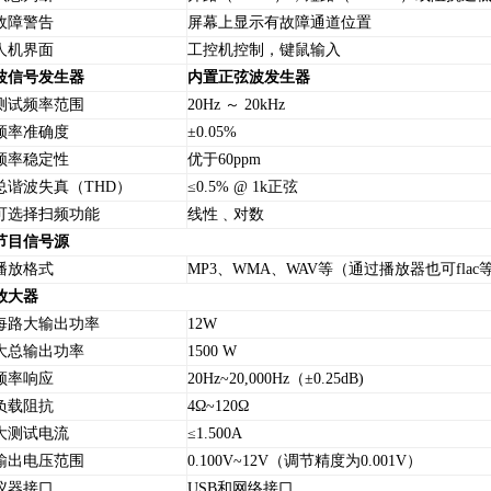
障警告
屏幕上显示有故障通道位置
机界面
工控机控制，键鼠输入
波信号发生器
内置正弦波发生器
试频率范围
20Hz ～ 20kHz
率准确度
±0.05%
率稳定性
优于60ppm
波失真（THD）
≤0.5% @ 1k正弦
选择扫频功能
线性﹑对数
节目信号源
放格式
MP3、WMA、WAV等（通过播放器也可flac
放大器
路大输出功率
12W
总输出功率
1500 W
率响应
20Hz~20,000Hz（±0.25dB)
载阻抗
4Ω~120Ω
测试电流
≤1.500A
出电压范围
0.100V~12V（调节精度为0.001V）
器接口
USB和网络接口