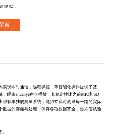
20-09-02
留言
为实现即时通信，远程操控，等智能化操作提供了基
脑，经由
zhuanye
声卡播放，其稳定性比之前MP3和SD
出都有单独的测量系统，能独立实时测量每一路的实际
于数据的存储与处理，保存各项数据齐全，更方便试验
等。