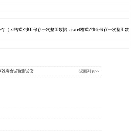
（txt格式
Z快
1s保存一次整组数据，excel格式
Z快
6s保存一次整组数
路扬声器寿命试验测试仪
返回列表>>