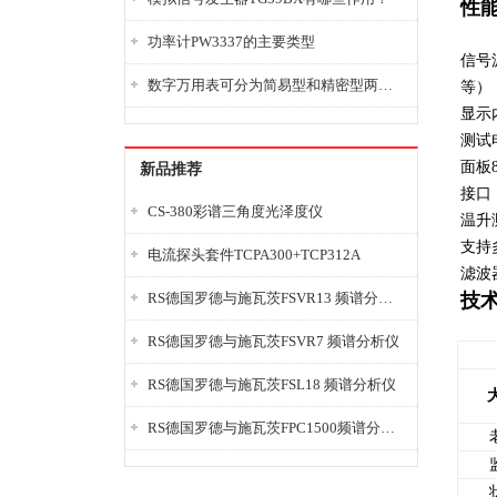
性
功率计PW3337的主要类型
信号
数字万用表可分为简易型和精密型两大类
等）
显示
测试
面板
新品推荐
接口
CS-380彩谱三角度光泽度仪
温升
支持
电流探头套件TCPA300+TCP312A
滤波
RS德国罗德与施瓦茨FSVR13 频谱分析仪
技
RS德国罗德与施瓦茨FSVR7 频谱分析仪
RS德国罗德与施瓦茨FSL18 频谱分析仪
RS德国罗德与施瓦茨FPC1500频谱分析仪
老
监
状