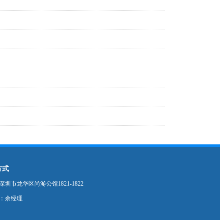
方式
圳市龙华区尚游公馆1821-1822
：余经理