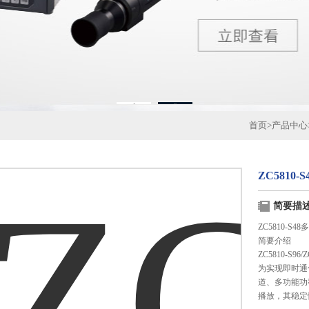
1
2
首页
>
产品中心
ZC581
简要描
ZC5810-
简要介绍
ZC5810-S
为实现即时通
道、多功能功
播放，其稳定