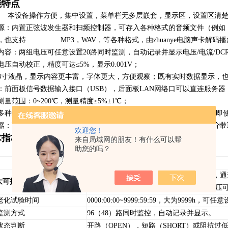
能特点
本设备操作方便，集中设置，菜单栏无多层嵌套，显示区，设置区清
源：内置正弦波发生器和扫频控制器，可存入各种格式的音频文件（例如：白噪，粉
，也支持 MP3，WAV，等各种格式，由
zhuanye
电脑声卡解码播
内容：两组电压可任意设置20路同时监测，自动记录并显示电压/电流/DC
电压自动校正，精度可达≤5%，显示0.001V；
8寸液晶，显示内容更丰富，字体更大，方便观察；既有实时数据显示，
：前面板信号数据输入接口（USB），后面板LAN网络口可以直连服务
测量范围：0~200℃，测量精度≤5%±1℃；
多种工作模式：调试、正常、间歇。其中小间歇支持0.1s，调试模式下即
器：可以滤波内部各种信号20Hz-20kHz，分为直通，2阶带通滤波，4阶
欢迎您！
术指标
来自局域网的朋友！有什么可以帮
助您的吗？
型号
ZC5810-S96
96（48） 路，分两组，通道 1~24 为A组，通
大可接入路数
（包括信号类型）可独立设置。每通道电压
化试验时间
0000:00:00~9999:59:59，大为9999h，可任
测方式
96（48）路同时监控，自动记录并显示。
态判断
开路（OPEN），短路（SHORT）或阻抗过低