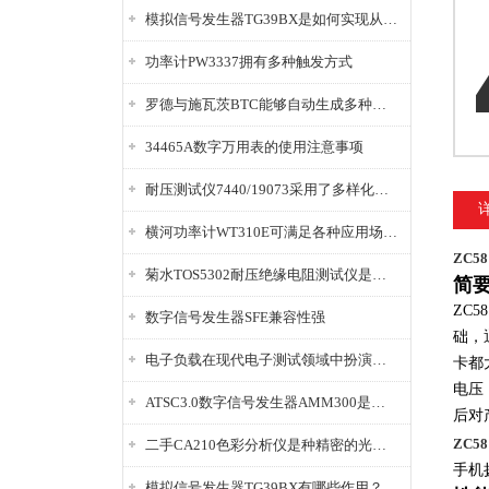
模拟信号发生器TG39BX是如何实现从直流到交流的波形转换?
功率计PW3337拥有多种触发方式
罗德与施瓦茨BTC能够自动生成多种音视频信号
34465A数字万用表的使用注意事项
耐压测试仪7440/19073采用了多样化的功能设计
横河功率计WT310E可满足各种应用场景的需求
ZC5
菊水TOS5302耐压绝缘电阻测试仪是种重要的电气安全检测设备
简
ZC58
数字信号发生器SFE兼容性强
础，
电子负载在现代电子测试领域中扮演着重要的角色
卡都
电压
ATSC3.0数字信号发生器AMM300是能够产生各种数字信号的电子设备
后对
ZC5
二手CA210色彩分析仪是种精密的光学测量仪器
手机
模拟信号发生器TG39BX有哪些作用？