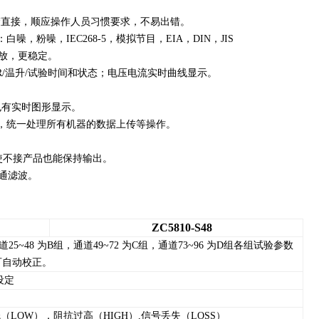
楚直接，顺应操作人员习惯要求，不易出错。
噪，IEC268-5，模拟节目，EIA，DIN，JIS
放，更稳定。
R/温升/试验时间和状态；电压电流实时曲线显示。
也有实时图形显示。
器，统一处理所有机器的数据上传等操作。
使不接产品也能保持输出。
带通滤波。
ZC5810-S48
道25~48 为B组，通道49~72 为C组，通道73~96 为D组各组试验参数
可自动校正。
意设定
（LOW），阻抗过高（HIGH）,信号丢失（LOSS）