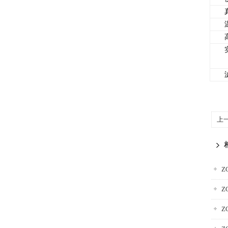
真
温
高
实
滤
上
Z
Z
Z