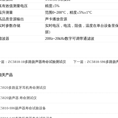
有效值测量电压
精度≤5%
升测量
范围0~200°C，精度≤5%±1°C
品质音源输出
声卡播放音源
时参数存储
实时电压，电流，阻值，温度在单台设备里保存
据）
波器
20Hz~20kHz数字可调带通滤波
一篇：
ZC5810-10多路扬声器寿命试验测试仪
下一篇：
ZC5810-S96多
相关产品
C5920多路蓝牙耳机寿命测试仪
C5820扬声器 寿命测试仪
C5810-S96扬声器寿命试验设备