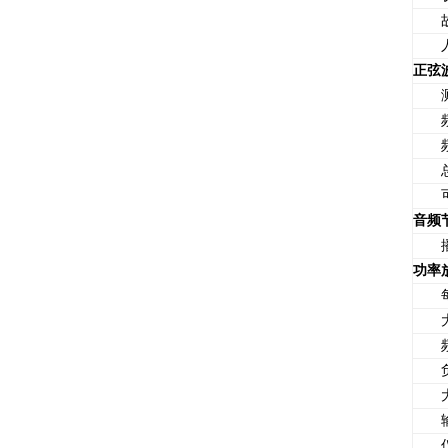
故
人
正弦
测
频
频
总谐
可
音频
播
功率
每
大
频
负
大
输
仪