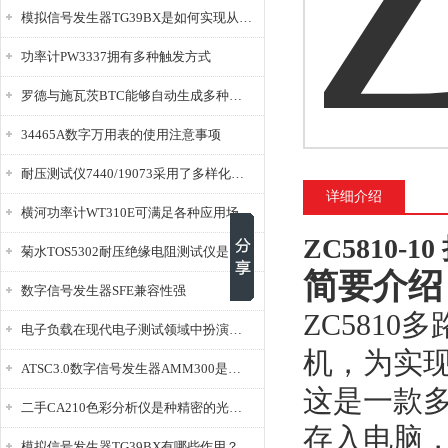
模拟信号发生器TG39BX是如何实现从直流到交流的波形转换?
功率计PW3337拥有多种触发方式
罗德与施瓦茨BTC能够自动生成多种音视频信号
34465A数字万用表的使用注意事项
耐压测试仪7440/19073采用了多样化的功能设计
详细介绍
横河功率计WT310E可满足各种应用场景的需求
ZC5810-
菊水TOS5302耐压绝缘电阻测试仪是种重要的电气安全检测设备
简要介绍
数字信号发生器SFE兼容性强
ZC5810
多
电子负载在现代电子测试领域中扮演着重要的角色
机，为实
ATSC3.0数字信号发生器AMM300是能够产生各种数字信号的电子设备
这是一款
二手CA210色彩分析仪是种精密的光学测量仪器
存入电脑，
模拟信号发生器TG39BX有哪些作用？