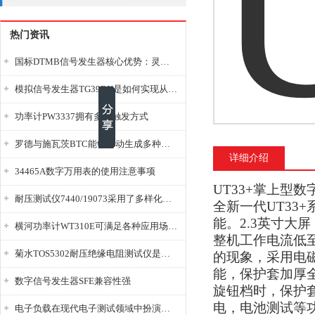
热门资讯
国标DTMB信号发生器核心优势：灵活性与准确性的结合
模拟信号发生器TG39BX是如何实现从直流到交流的波形转换?
功率计PW3337拥有多种触发方式
罗德与施瓦茨BTC能够自动生成多种音视频信号
详细介绍
34465A数字万用表的使用注意事项
UT33+掌上型数
耐压测试仪7440/19073采用了多样化的功能设计
全新一代UT33
能。2.3英寸大
横河功率计WT310E可满足各种应用场景的需求
整机工作电流低至
菊水TOS5302耐压绝缘电阻测试仪是种重要的电气安全检测设备
的现象，采用电
能，保护套加厚
数字信号发生器SFE兼容性强
旋钮档时，保护套
电，电池测试等
电子负载在现代电子测试领域中扮演着重要的角色