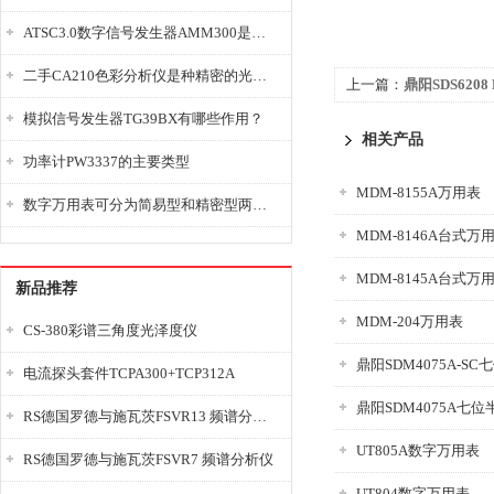
ATSC3.0数字信号发生器AMM300是能够产生各种数字信号的电子设备
二手CA210色彩分析仪是种精密的光学测量仪器
上一篇：
鼎阳SDS620
示波器
模拟信号发生器TG39BX有哪些作用？
相关产品
功率计PW3337的主要类型
MDM-8155A万用表
数字万用表可分为简易型和精密型两大类
MDM-8146A台式万
MDM-8145A台式万
新品推荐
MDM-204万用表
CS-380彩谱三角度光泽度仪
鼎阳SDM4075A-S
电流探头套件TCPA300+TCP312A
鼎阳SDM4075A七
RS德国罗德与施瓦茨FSVR13 频谱分析仪
UT805A数字万用表
RS德国罗德与施瓦茨FSVR7 频谱分析仪
UT804数字万用表