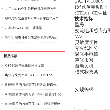
CAT IV 1000V
1米跌落精度防护
二手CA210色彩分析仪是种精密的光学测量仪器
cETLus, CE认证
技术指标
模拟信号发生器TG39BX有哪些作用？
型号
功率计PW3337的主要类型
交流电压感应范
VAC
数字万用表可分为简易型和精密型两大类
灵敏度切换
零火线区分
聚光手电筒
新品推荐
声光报警
自动关机
CS-380彩谱三角度光泽度仪
模式状态条
电流探头套件TCPA300+TCP312A
RS德国罗德与施瓦茨FSVR13 频谱分析仪
安规等级
RS德国罗德与施瓦茨FSVR7 频谱分析仪
RS德国罗德与施瓦茨FSL18 频谱分析仪