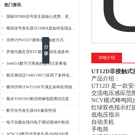
热门资讯
国标DTMB信号发生器核心优势：灵活性与准确性的结合
模拟信号发生器TG39BX是如何实现从直流到交流的波形转换?
功率计PW3337拥有多种触发方式
罗德与施瓦茨BTC能够自动生成多种音视频信号
详细介绍
34465A数字万用表的使用注意事项
UT12D非接触
耐压测试仪7440/19073采用了多样化的功能设计
产品介绍：
UT12D 是一
横河功率计WT310E可满足各种应用场景的需求
交流电压感应范围为
菊水TOS5302耐压绝缘电阻测试仪是种重要的电气安全检测设备
NCV模式蜂鸣同
红绿双色指示灯
数字信号发生器SFE兼容性强
低电压指示
自动关机
电子负载在现代电子测试领域中扮演着重要的角色
手电筒
ATSC3.0数字信号发生器AMM300是能够产生各种数字信号的电子设备