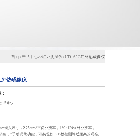
首页
>
产品中心
>>
红外测温仪
>
UTi160G红外热成像仪
G红外热成像仪
述：
外热成像仪
11mm镜头尺寸，2.25mrad空间分辨率，160×120红外分辨率，
5.5°视场角，*手动调焦功能，可实现如PCB板检测等近距离的观察。