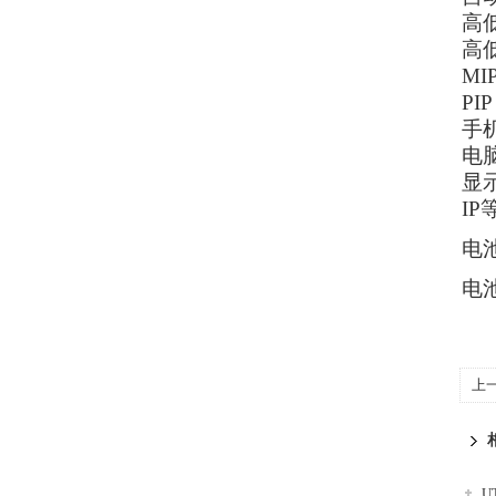
高
高
MI
PIP
手机
电
显
IP
电
电
上
U