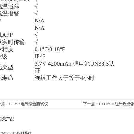
低温追踪
√
低温报警
√
P
N/A
N/A
APP
√
脑实时传输
√
示精度
0.1℃/0.18℉
等级
IP43
3.7V 4200mAh 锂电池UN38.3认
池类型
证
池寿命
连续工作大于等于4小时
一篇：
UT595电气综合测试仪
下一篇：
UTi160H红外热成
相关产品
T303C+红外测温仪