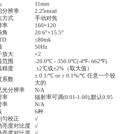
头
11mm
间分辨率
2.25mrad
焦方式
手动对焦
辨率
160×120
场角
20.6°×15.5°
TD
≤80mk
频
50Hz
子放大
×2
温范围
-20.0℃ - 350.0℃(-4℉- 662℉)
温精度
±2℃或±2%（取大值）
± 0.1/℃ or ± 0.1%/℃ 任意一个较
度系数
大的
见光分辨率
N/A
射率
辐射率可调(0.01-1.00),默认0.95
射率
N/A
板
6种
均匀校正
√
动亮度对比度
√
动亮度对比度
√