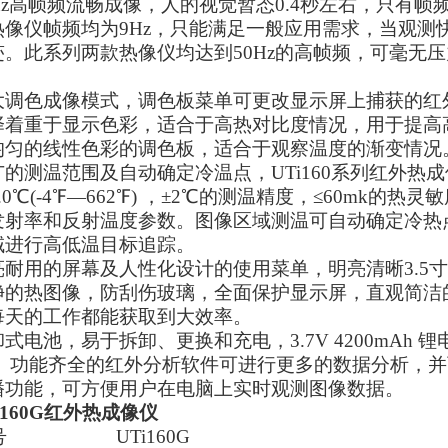
0Hz高帧频流畅成像，人的视觉暂态0.4秒左右，只有帧
热像仪帧频均为9Hz，只能满足一般应用需求，当观测
迹。此系列两款热像仪均达到50Hz的高帧频，可毫无
。
大调色成像模式，调色板菜单可更改显示屏上捕获的红
择着重于显示色彩，适合于高热对比度情况，用于提高
均匀的线性色彩的调色板，适合于观察温度的渐变情况
广的测温范围及自动确定冷温点，UTi160系列红外热成
0.0℃(-4℉—662℉) ，±2℃的测温精度，≤60m
发射率和反射温度参数。图像区域测温可自动确定冷热
域进行高低温目标追踪。
亮耐用的屏幕及人性化设计的使用菜单，明亮清晰3.5寸3
净的热图像，防刮伤玻璃，全面保护显示屏，直观简洁
每天的工作都能获取到大效率。
式电池，易于拆卸、更换和充电，3.7V 4200mAh 
。 功能齐全的红外分析软件可进行更多的数据分析，并
播功能，可方便用户在电脑上实时观测图像数据。
i160G红外热成像仪
号
UTi160G