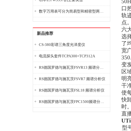
5
口
数字万用表可分为简易型和精密型两大类
轨
点
六
新品推荐
选
了
CS-380彩谱三角度光泽度仪
宽
电流探头套件TCPA300+TCP312A
35
变
RS德国罗德与施瓦茨FSVR13 频谱分析仪
区
明
RS德国罗德与施瓦茨FSVR7 频谱分析仪
干
RS德国罗德与施瓦茨FSL18 频谱分析仪
使
快卸
RS德国罗德与施瓦茨FPC1500频谱分析仪
时
直
UT
型