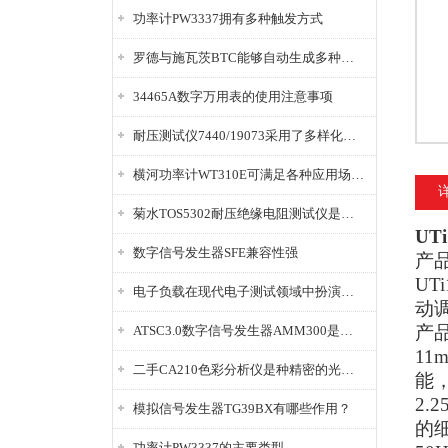
功率计PW3337拥有多种触发方式
罗德与施瓦茨BTC能够自动生成多种音视频信号
34465A数字万用表的使用注意事项
耐压测试仪7440/19073采用了多样化的功能设计
横河功率计WT310E可满足各种应用场景的需求
菊水TOS5302耐压绝缘电阻测试仪是种重要的电气安全检测设备
UT
数字信号发生器SFE兼容性强
产
UT
电子负载在现代电子测试领域中扮演着重要的角色
动
产
ATSC3.0数字信号发生器AMM300是能够产生各种数字信号的电子设备
11
二手CA210色彩分析仪是种精密的光学测量仪器
能
2.
模拟信号发生器TG39BX有哪些作用？
的
功率计PW3337的主要类型