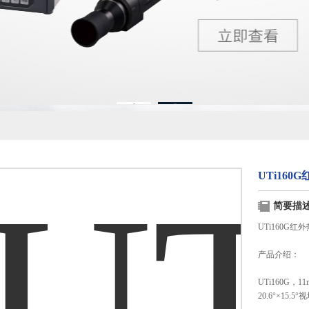
1
2
UTi160
简要描
UTi160G红
产品介绍：
UTi160G，
20.6°×1