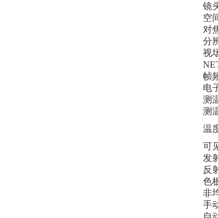
镜
空
对
分
视
NE
帧
电
测
测
温
可
发
反
色
非
手
自