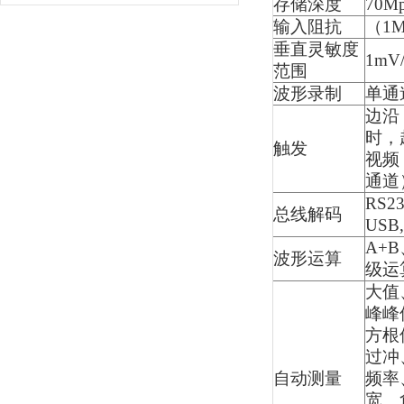
存储深度
70M
输入阻抗
（1M
垂直灵敏度
1mV
范围
波形录制
单通
边沿
时，
触发
视频，
通道
RS2
总线解码
USB
A+
波形运算
级运
大值
峰峰
方根
过冲
自动测量
频率
宽、