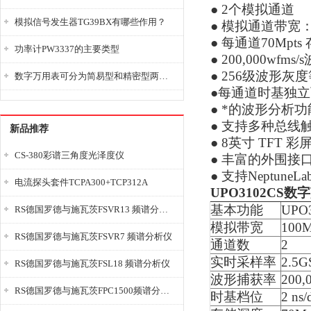
● 2个模拟通道
模拟信号发生器TG39BX有哪些作用？
● 模拟通道带宽：
● 每通道70Mpt
功率计PW3337的主要类型
● 200,000wfm
● 256级波形灰
数字万用表可分为简易型和精密型两大类
●每通道时基独
● *的波形分析功
● 支持多种总线
新品推荐
● 8英寸 TFT 彩
CS-380彩谱三角度光泽度仪
● 丰富的外围接口：U
● 支持Neptun
电流探头套件TCPA300+TCP312A
UPO3102CS
基本功能
UPO
RS德国罗德与施瓦茨FSVR13 频谱分析仪
模拟带宽
100
RS德国罗德与施瓦茨FSVR7 频谱分析仪
通道数
2
实时采样率
2.5G
RS德国罗德与施瓦茨FSL18 频谱分析仪
波形捕获率
200,
RS德国罗德与施瓦茨FPC1500频谱分析仪
时基档位
2 ns/