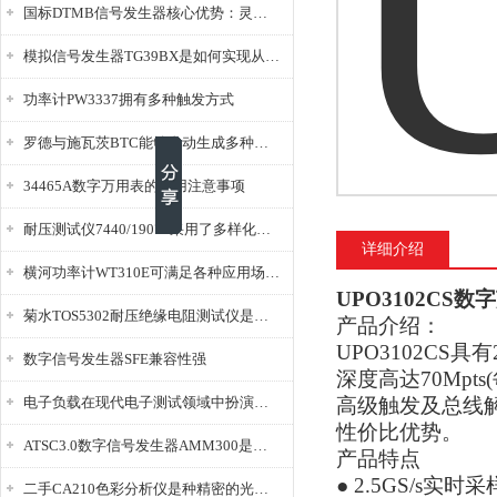
国标DTMB信号发生器核心优势：灵活性与准确性的结合
模拟信号发生器TG39BX是如何实现从直流到交流的波形转换?
功率计PW3337拥有多种触发方式
罗德与施瓦茨BTC能够自动生成多种音视频信号
34465A数字万用表的使用注意事项
耐压测试仪7440/19073采用了多样化的功能设计
详细介绍
横河功率计WT310E可满足各种应用场景的需求
UPO3102CS
菊水TOS5302耐压绝缘电阻测试仪是种重要的电气安全检测设备
产品介绍：
UPO3102CS
数字信号发生器SFE兼容性强
深度高达70Mpt
电子负载在现代电子测试领域中扮演着重要的角色
高级触发及总线解
性价比优势。
ATSC3.0数字信号发生器AMM300是能够产生各种数字信号的电子设备
产品特点
● 2.5GS/s实时
二手CA210色彩分析仪是种精密的光学测量仪器