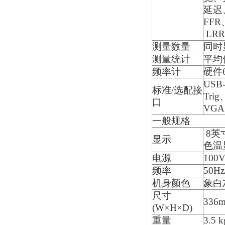
延迟
FFR
​ L
测量数量
同时
测量统计
平均
频率计
硬件
USB
标准/选配接
Trig
口
VGA
一般规格
8英
显示
色温
电源
100
频率
50Hz
机身颜色
象白
尺寸
336
(W×H×D)
重量
3.5 k