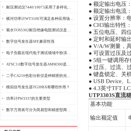
● 额定输出电压：0~
耐压测试仪7440/19073采用了多样化的功能设计
● 额定输出电流：0~
● 设置分辨率：
横河功率计WT310E可满足各种应用场景的需求
● CH3输出特性：
菊水TOS5302耐压绝缘电阻测试仪是种重要的电气安全检测设备
● 五位电压、四
● 定时和延时输
数字信号发生器SFE兼容性强
● V/A/W测量
● 可设置过压及
电子负载在现代电子测试领域中扮演着重要的角色
● 5组一键调用
ATSC3.0数字信号发生器AMM300是能够产生各种数字信号的电子设备
● 过压、过流、
● 键盘锁定、关
二手CA210色彩分析仪是种精密的光学测量仪器
● USB Devic
模拟信号发生器TG39BX有哪些作用？
● 4.3英寸TFT 
UTP3303S直
功率计PW3337的主要类型
基本功能
数字万用表可分为简易型和精密型两大类
输出额定值