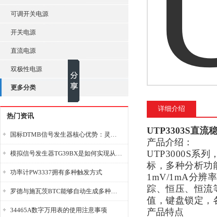
可调开关电源
开关电源
直流电源
双极性电源
更多分类
详细介绍
热门资讯
UTP3303S直
国标DTMB信号发生器核心优势：灵活性与准确性的结合
产品介绍：
UTP3000S
模拟信号发生器TG39BX是如何实现从直流到交流的波形转换?
标，多种分析功
功率计PW3337拥有多种触发方式
1mV/1mA分
踪、恒压、恒流
罗德与施瓦茨BTC能够自动生成多种音视频信号
值，键盘锁定，各
34465A数字万用表的使用注意事项
产品特点