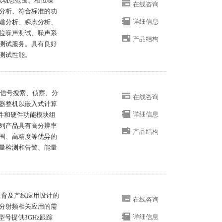
测试动态范围、相位噪
在线咨询
分析、符合标准的功
详细信息
频谱分析、瞬态分析、
位噪声测试、噪声系
产品结构
测试服务。具有良好
测试性能。
磁信号搜索、侦察、分
在线咨询
器整机以嵌入式计算
详细信息
件和硬件功能模块组
列产品具有高分辨率
产品结构
围、高精度等优异的
量检测和告警、能量
为教育及产线应用设计的
在线咨询
分射频相关应用的需
详细信息
的型号提供3GHz跟踪