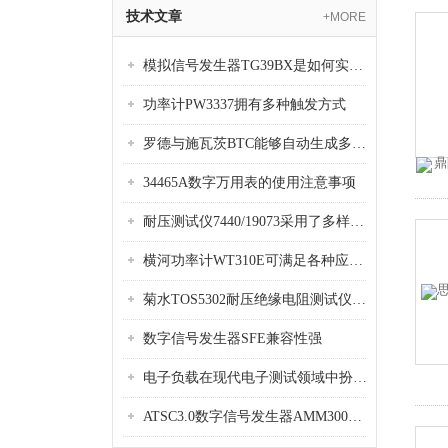
技术文章
+MORE
模拟信号发生器TG39BX是如何实现从直流到交流的波形转换?
功率计PW3337拥有多种触发方式
罗德与施瓦茨BTC能够自动生成多种音视频信号
34465A数字万用表的使用注意事项
耐压测试仪7440/19073采用了多样化的功能设计
横河功率计WT310E可满足各种应用场景的需求
菊水TOS5302耐压绝缘电阻测试仪是种重要的电气安全检测设备
数字信号发生器SFE兼容性强
电子负载在现代电子测试领域中扮演着重要的角色
ATSC3.0数字信号发生器AMM300是能够产生各种数字信号的电子设备