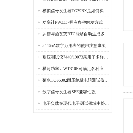
模拟信号发生器TG39BX是如何实现从直流到交流的波形转换?
功率计PW3337拥有多种触发方式
罗德与施瓦茨BTC能够自动生成多种音视频信号
34465A数字万用表的使用注意事项
耐压测试仪7440/19073采用了多样化的功能设计
横河功率计WT310E可满足各种应用场景的需求
菊水TOS5302耐压绝缘电阻测试仪是种重要的电气安全检测设备
数字信号发生器SFE兼容性强
电子负载在现代电子测试领域中扮演着重要的角色