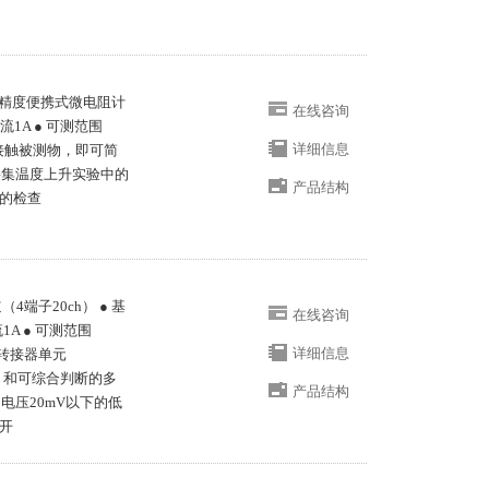
的高精度便携式微电阻计
在线咨询
流1A ● 可测范围
详细信息
探头接触被测物，即可简
可采集温度上升实验中的
产品结构
品的检查
4端子20ch） ● 基
在线咨询
1A ● 可测范围
详细信息
多路转接器单元
h）和可综合判断的多
产品结构
口电压20mV以下的低
量开