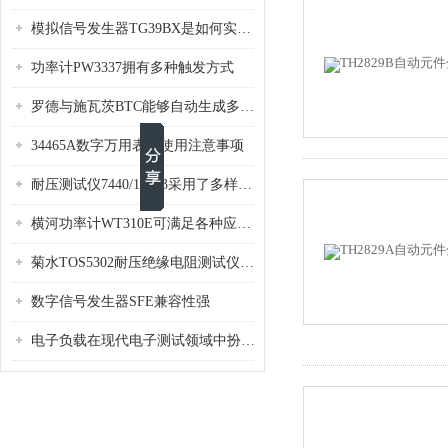
模拟信号发生器TG39BX是如何实现从直流到交流的波形转换?
功率计PW3337拥有多种触发方式
罗德与施瓦茨BTC能够自动生成多种音视频信号
34465A数字万用表的使用注意事项
耐压测试仪7440/19073采用了多样化的功能设计
横河功率计WT310E可满足各种应用场景的需求
菊水TOS5302耐压绝缘电阻测试仪是种重要的电气安全检测设备
数字信号发生器SFE兼容性强
电子负载在现代电子测试领域中扮演着重要的角色