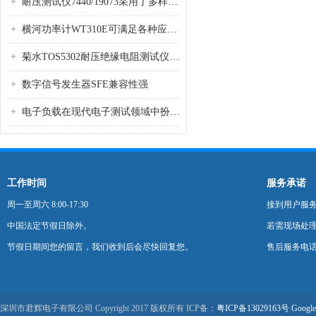
耐压测试仪7440/19073采用了多样化的功能设计
横河功率计WT310E可满足各种应用场景的需求
菊水TOS5302耐压绝缘电阻测试仪是种重要的电气安全检测设备
数字信号发生器SFE兼容性强
电子负载在现代电子测试领域中扮演着重要的角色
工作时间
服务承诺
周一至周六 8:00-17:30
接到用户服
中国法定节假日除外。
若需现场处理
节假日期间您的留言，我们收到后会尽快回复您。
售后服务电话：0
深圳市君辉电子有限公司 Copyright 2017 版权所有 ICP备：
粤ICP备13029163号
Google