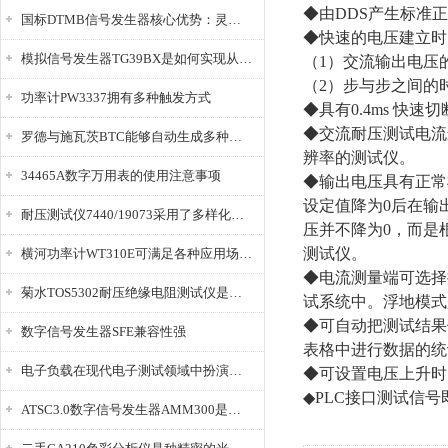
◆由DDS产生标准
国标DTMB信号发生器核心优势：灵活性与准确性的结合
◆快速的电压建立时
模拟信号发生器TG39BX是如何实现从直流到交流的波形转换?
（1）交流输出电压的
（2）步与步之间的时
功率计PW3337拥有多种触发方式
◆具有0.4ms 快速
◆交流耐压测试电流最
罗德与施瓦茨BTC能够自动生成多种音视频信号
辨率的测试仪。
34465A数字万用表的使用注意事项
◆输出电压具有正常
设定值降为0后在输
耐压测试仪7440/19073采用了多样化的功能设计
压并不降为0，而是
测试仪。
横河功率计WT310E可满足各种应用场景的需求
◆电流测量端可选择
菊水TOS5302耐压绝缘电阻测试仪是种重要的电气安全检测设备
试系统中。浮地模式
◆可自动把测试结果
数字信号发生器SFE兼容性强
表格中进行数据的统
电子负载在现代电子测试领域中扮演着重要的角色
◆可设置电压上升时
◆PLC接口测试信号
ATSC3.0数字信号发生器AMM300是能够产生各种数字信号的电子设备