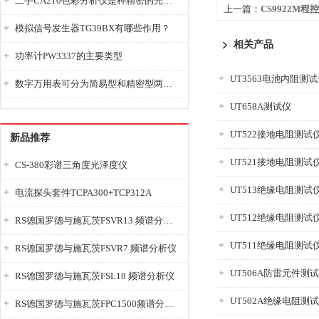
二手CA210色彩分析仪是种精密的光学测量仪器
上一篇：
CS9922M
模拟信号发生器TG39BX有哪些作用？
相关产品
功率计PW3337的主要类型
UT3563电池内阻测
数字万用表可分为简易型和精密型两大类
UT658A测试仪
UT522接地电阻测试
新品推荐
UT521接地电阻测试
CS-380彩谱三角度光泽度仪
UT513绝缘电阻测试
电流探头套件TCPA300+TCP312A
UT512绝缘电阻测试
RS德国罗德与施瓦茨FSVR13 频谱分析仪
UT511绝缘电阻测试
RS德国罗德与施瓦茨FSVR7 频谱分析仪
UT506A防雷元件测
RS德国罗德与施瓦茨FSL18 频谱分析仪
UT502A绝缘电阻测
RS德国罗德与施瓦茨FPC1500频谱分析仪