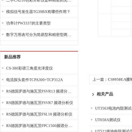
二手CA210色彩分析仪是种精密的光学测量仪器
分辨率
测量
准确度*
模拟信号发生器TG39BX有哪些作用？
范围
定时器
功率计PW3337的主要类型
分辨率
输出
准确度
数字万用表可分为简易型和精密型两大类
新品推荐
CS-380彩谱三角度光泽度仪
上一篇：
CS9950EA
电流探头套件TCPA300+TCP312A
RS德国罗德与施瓦茨FSVR13 频谱分析仪
相关产品
RS德国罗德与施瓦茨FSVR7 频谱分析仪
UT3563电池内阻测
RS德国罗德与施瓦茨FSL18 频谱分析仪
UT658A测试仪
RS德国罗德与施瓦茨FPC1500频谱分析仪
UT522接地电阻测试