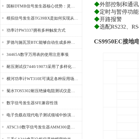
◆
外部控制和通讯
国标DTMB信号发生器核心优势：灵活性与准确性的结合
◆
定时与暂停功能
模拟信号发生器TG39BX是如何实现从直流到交流的波形转换?
◆
开路报警
◆
选配RS232、R
功率计PW3337拥有多种触发方式
CS9950EC接
罗德与施瓦茨BTC能够自动生成多种音视频信号
34465A数字万用表的使用注意事项
型 号
范围
耐压测试仪7440/19073采用了多样化的功能设计
电流
分辨率
输出
横河功率计WT310E可满足各种应用场景的需求
准确度*
范围
菊水TOS5302耐压绝缘电阻测试仪是种重要的电气安全检测设备
电阻
分辨率
设定
数字信号发生器SFE兼容性强
设定
范围
电子负载在现代电子测试领域中扮演着重要的角色
电流
分辨率
测量
准确度*
ATSC3.0数字信号发生器AMM300是能够产生各种数字信号的电子设备
范围
电阻