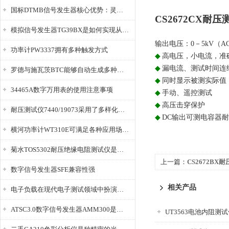
国标DTMB信号发生器核心优势：灵活性与准确性的结合
CS2672CX耐压
模拟信号发生器TG39BX是如何实现从直流到交流的波形转换?
输出电压：0－5kV（AC
功率计PW3337拥有多种触发方式
◆
高电压，小电流，准
◆
漏电流、测试时间连
罗德与施瓦茨BTC能够自动生成多种音视频信号
◆
同时显示被测实际
34465A数字万用表的使用注意事项
◆
手动、遥控测试
◆
高压击穿保护
耐压测试仪7440/19073采用了多样化的功能设计
◆
DC输出可测电容器
横河功率计WT310E可满足各种应用场景的需求
菊水TOS5302耐压绝缘电阻测试仪是种重要的电气安全检测设备
上一篇：
CS2672BX
数字信号发生器SFE兼容性强
相关产品
电子负载在现代电子测试领域中扮演着重要的角色
ATSC3.0数字信号发生器AMM300是能够产生各种数字信号的电子设备
UT3563电池内阻测