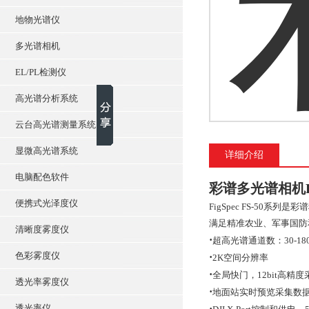
地物光谱仪
多光谱相机
EL/PL检测仪
高光谱分析系统
云台高光谱测量系统
显微高光谱系统
详细介绍
电脑配色软件
彩谱多光谱相机F
便携式光泽度仪
FigSpec FS-50
满足精准农业、军事国防
清晰度雾度仪
·
超高光谱通道数：
30-
色彩雾度仪
·
2K空间分辨率
·
全局快门，
12bit高精
透光率雾度仪
·
地面站实时预览采集数
透光率仪
·