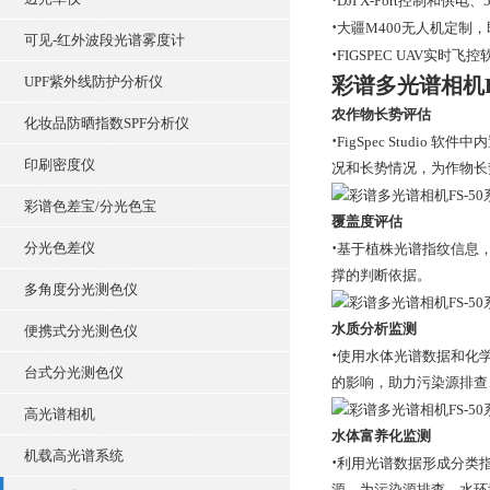
DJI X-Port控制和供电
·
大疆
M400无人机定制
可见-红外波段光谱雾度计
·
FIGSPEC UAV实时飞控软
UPF紫外线防护分析仪
彩谱多光谱相机F
农作物长势评估
化妆品防晒指数SPF分析仪
·
FigSpec Stud
印刷密度仪
况和长势情况，为作物长
彩谱色差宝/分光色宝
覆盖度评估
·
分光色差仪
基于植株光谱指纹信息
撑的判断依据。
多角度分光测色仪
水质分析监测
便携式分光测色仪
·
使用水体光谱数据和化
台式分光测色仪
的影响，助力污染源排查
高光谱相机
水体富养化监测
机载高光谱系统
·
利用光谱数据形成分类
源，为污染源排查、水环