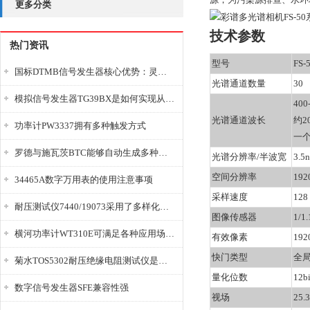
更多分类
技术参数
热门资讯
型号
FS-
国标DTMB信号发生器核心优势：灵活性与准确性的结合
光谱通道数量
30
模拟信号发生器TG39BX是如何实现从直流到交流的波形转换?
400
光谱通道波长
约
2
功率计PW3337拥有多种触发方式
一
罗德与施瓦茨BTC能够自动生成多种音视频信号
光谱分辨率
/半波宽
3.5
空间分辨率
192
34465A数字万用表的使用注意事项
采样速度
128 
耐压测试仪7440/19073采用了多样化的功能设计
图像传感器
1/
横河功率计WT310E可满足各种应用场景的需求
有效像素
192
快门类型
全
菊水TOS5302耐压绝缘电阻测试仪是种重要的电气安全检测设备
量化位数
12bi
数字信号发生器SFE兼容性强
视场
25.3