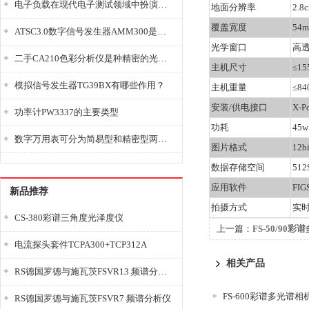
电子负载在现代电子测试领域中扮演着重要的角色
地面分辨率
2.8
覆盖宽度
54
ATSC3.0数字信号发生器AMM300是能够产生各种数字信号的电子设备
光学窗口
高
二手CA210色彩分析仪是种精密的光学测量仪器
主机尺寸
≤15
模拟信号发生器TG39BX有哪些作用？
主机重量
≤84
安装
/供电接口
X-Po
功率计PW3337的主要类型
功耗
45w
数字万用表可分为简易型和精密型两大类
图片格式
12
数据存储空间
512
应用软件
FIG
新品推荐
拍摄方式
实
CS-380彩谱三角度光泽度仪
上一篇：
FS-50/90
电流探头套件TCPA300+TCP312A
相关产品
RS德国罗德与施瓦茨FSVR13 频谱分析仪
FS-600彩谱多光谱相
RS德国罗德与施瓦茨FSVR7 频谱分析仪