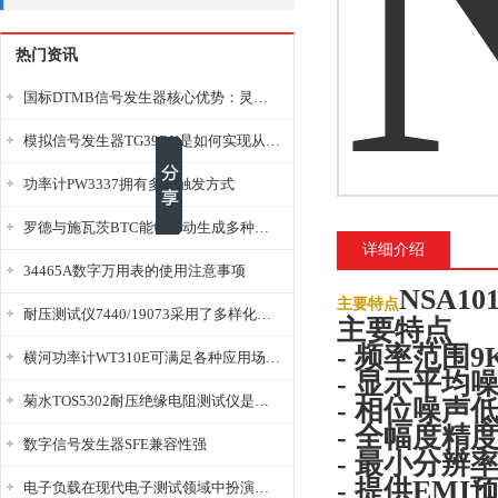
热门资讯
国标DTMB信号发生器核心优势：灵活性与准确性的结合
模拟信号发生器TG39BX是如何实现从直流到交流的波形转换?
功率计PW3337拥有多种触发方式
罗德与施瓦茨BTC能够自动生成多种音视频信号
详细介绍
34465A数字万用表的使用注意事项
NSA1
主要特点
耐压测试仪7440/19073采用了多样化的功能设计
主要特点
- 频率范围9K
横河功率计WT310E可满足各种应用场景的需求
- 显示平均噪
菊水TOS5302耐压绝缘电阻测试仪是种重要的电气安全检测设备
- 相位噪声低至
- 全幅度精度<
数字信号发生器SFE兼容性强
- 最小分辨率
- 提供EM
电子负载在现代电子测试领域中扮演着重要的角色