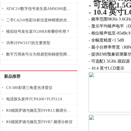
- 可选配1.5
ATSC3.0数字信号发生器AMM300是能够产生各种数字信号的电子设备
- 10.4 英
- 频率范围9KHz-3.6GH
二手CA210色彩分析仪是种精密的光学测量仪器
- 显示平均噪声电平（DA
模拟信号发生器TG39BX有哪些作用？
- 相位噪声低至-85dBc/H
- 全幅度精度<1.5dB
功率计PW3337的主要类型
- 最小分辨率带宽（RBW
数字万用表可分为简易型和精密型两大类
- 提供EMI预兼容测量
- 可选配1.5GHz 跟踪源
- 10.4 英寸LCD显示
新品推荐
CS-380彩谱三角度光泽度仪
电流探头套件TCPA300+TCP312A
RS德国罗德与施瓦茨FSVR13 频谱分析仪
RS德国罗德与施瓦茨FSVR7 频谱分析仪