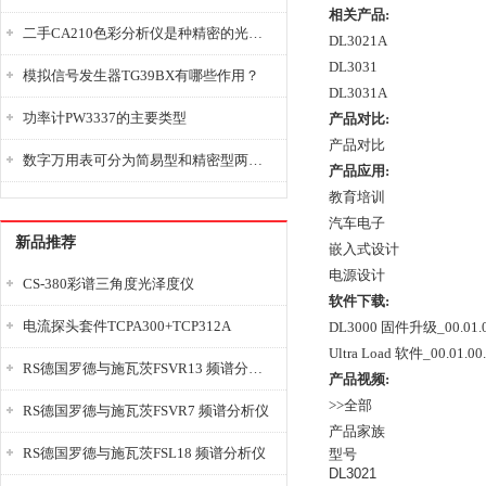
相关产品:
二手CA210色彩分析仪是种精密的光学测量仪器
DL3021A
DL3031
模拟信号发生器TG39BX有哪些作用？
DL3031A
功率计PW3337的主要类型
产品对比:
产品对比
数字万用表可分为简易型和精密型两大类
产品应用:
教育培训
汽车电子
新品推荐
嵌入式设计
电源设计
CS-380彩谱三角度光泽度仪
软件下载:
电流探头套件TCPA300+TCP312A
DL3000 固件升级_00.01.
Ultra Load 软件_00.01.00
RS德国罗德与施瓦茨FSVR13 频谱分析仪
产品视频:
>>全部
RS德国罗德与施瓦茨FSVR7 频谱分析仪
产品家族
RS德国罗德与施瓦茨FSL18 频谱分析仪
型号
DL3021