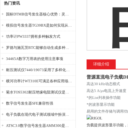
热门资讯
国标DTMB信号发生器核心优势：灵活性与准确性的结合
模拟信号发生器TG39BX是如何实现从直流到交流的波形转换?
功率计PW3337拥有多种触发方式
罗德与施瓦茨BTC能够自动生成多种音视频信号
34465A数字万用表的使用注意事项
详细介绍
耐压测试仪7440/19073采用了多样化的功能设计
普源直流电子负载DL
横河功率计WT310E可满足各种应用场景的需求
高达30 kHz动态模式
高达5 A/μs电流上升速度
菊水TOS5302耐压绝缘电阻测试仪是种重要的电气安全检测设备
*的List列表操作功能
数字信号发生器SFE兼容性强
*的波形显示功能
易用的文件存储与调用功
电子负载在现代电子测试领域中扮演着重要的角色
负载提供波形显示功能，
ATSC3.0数字信号发生器AMM300是能够产生各种数字信号的电子设备