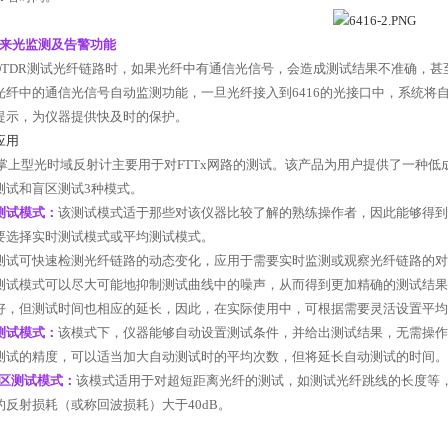
来光监测及告警功能
OTDR
测试光纤链路时，如果光纤中有通信光信号，会造成测试结果不准确，甚
光纤中的通信光信号自动监测功能，一旦光纤接入到
6416
的光接口中，系统将
提示，为仪器提供快及时的保护。
应用
掌上型光时域反射计主要用于对
FTTx
网路的测试。该产品为用户提供了一种低
测试和盲区测试
3
种模式。
测试模式：
该测试模式适于那些对该仪器比较了解的熟练操作者，因此能够得
要选择实时测试模式或平均测试模式。
测试可快速检测光纤链路的动态变化，应用于需要实时监测或观察光纤链路的对
测试模式可以尽大可能地抑制测试曲线中的噪声，从而得到更加精确的测试结果
好，但测试时间也相应的延长，因此，在实际使用中，可根据需要灵活设置平均
测试模式：
该模式下，仪器能够自动设置测试条件，并给出测试结果，无需操
测试的精度，可以适当加大自动测试时的平均次数，但将延长自动测试的时间。
区测试模式：
该模式适用于对超短距离光纤的测试，如测试光纤跳线的长度等
的反射损耗（或称回波损耗）大于
40dB
。