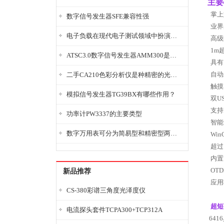
主要
掌上
数字信号发生器SFE兼容性强
业界
电子负载在现代电子测试领域中扮演着重要的角色
高级
1m
ATSC3.0数字信号发生器AMM300是能够产生各种数字信号的电子设备
具有
自动
二手CA210色彩分析仪是种精密的光学测量仪器
触摸
模拟信号发生器TG39BX有哪些作用？
双
U
支持
功率计PW3337的主要类型
智能
数字万用表可分为简易型和精密型两大类
Win
超过
内置
OTD
新品推荐
应用
CS-380彩谱三角度光泽度仪
超短
电流探头套件TCPA300+TCP312A
6416