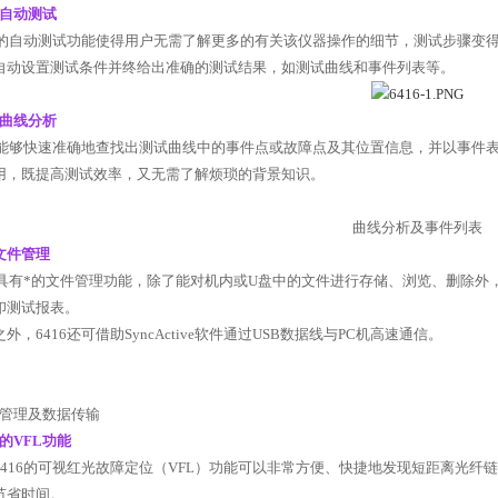
自动测试
的自动测试功能使得用户无需了解更多的有关该仪器操作的细节，测试步骤变
自动设置测试条件并终给出准确的测试结果，如测试曲线和事件列表等。
曲线分析
能够快速准确地查找出测试曲线中的事件点或故障点及其位置信息，并以事件
用，既提高测试效率，又无需了解烦琐的背景知识。
曲线分析及事件列表
文件管理
具有*的文件管理功能，除了能对机内或
U
盘中的文件进行存储、浏览、删除外
印测试报表。
之外，
6416
还可借助
SyncActive
软件通过
USB
数据线与
PC
机高速通信。
管理及数据传输
的
VFL
功能
416
的可视红光故障定位（
VFL
）功能可以非常方便、快捷地发现短距离光纤链
节省时间。