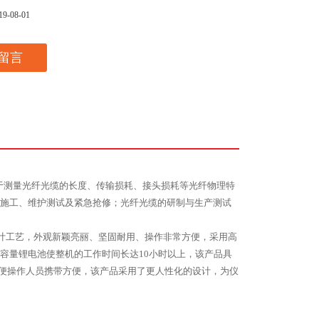
19-08-01
留言
于测量光纤光缆的长度、传输损耗、接头损耗等光纤物理特
施工、维护测试及紧急抢修；光纤光缆的研制与生产测试
计工艺，外观新颖亮丽、坚固耐用、操作非常方便，采用高
容量锂电池使整机的工作时间长达
10
小时以上，
该产品
具
便操作人员携带方便，
该产品
采用了更人性化的设计，为仪