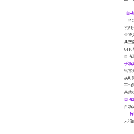
自动
当
被测
告警
典型
6416
自动
手动
试需
实时
平均
果越
自动
自动
盲
末端