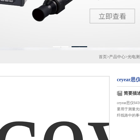
1
2
首页
>
产品中心
>
光电测
ceyear
简要描
ceyear思
要用于测量光
纤线路中的事