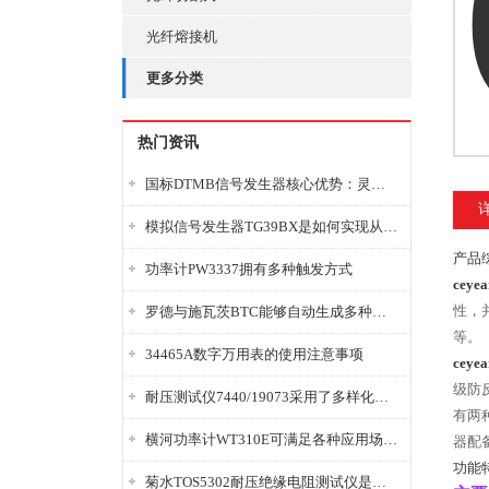
光纤熔接机
更多分类
热门资讯
国标DTMB信号发生器核心优势：灵活性与准确性的结合
模拟信号发生器TG39BX是如何实现从直流到交流的波形转换?
产品
功率计PW3337拥有多种触发方式
cey
性，
罗德与施瓦茨BTC能够自动生成多种音视频信号
等。
34465A数字万用表的使用注意事项
cey
级防
耐压测试仪7440/19073采用了多样化的功能设计
有两
横河功率计WT310E可满足各种应用场景的需求
器配
功能
菊水TOS5302耐压绝缘电阻测试仪是种重要的电气安全检测设备