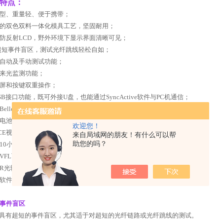
特点：
型、重量轻、便于携带；
的双色双料一体化模具工艺，坚固耐用；
防反射
LCD
，野外环境下显示界面清晰可见；
超短事件盲区，测试光纤跳线轻松自如；
自动及手动测试功能；
来光监测功能；
屏和按键双重操作；
SB
接口功能，既可外接
U
盘，也能通过
SyncActive
软件与
PC
机通信；
Bellcore GR196
及
SR-4731
文件格式；
电池电量指示及电池低电压告警功能；
欢迎您！
CE
视窗操作系统，中英文操作界面；
来自局域网的朋友！有什么可以帮
助您的吗？
10
小时的超长电池续航时间，适于长时间野外施工；
VFL
可视红光故障定位功能；
R
光输出头采用可更换方式，端面清洁更加方便；
软件在线升级，无需返回原厂
。
事件盲区
具有超短的事件盲区，尤其适于对超短的光纤链路或光纤跳线的测试。