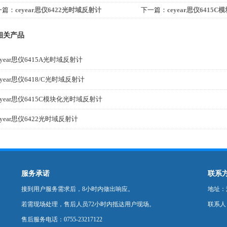
一篇：
ceyear思仪6422光时域反射计
下一篇：
ceyear思仪641
相关产品
eyear思仪6415A光时域反射计
eyear思仪6418/C光时域反射计
eyear思仪6415C模块化光时域反射计
eyear思仪6422光时域反射计
服务承诺
联系
接到用户服务需求后，8小时内做出响应。
地址：深
若需现场处理，售后人员72小时内抵达用户现场。
联系人
售后服务电话：0755-23217122