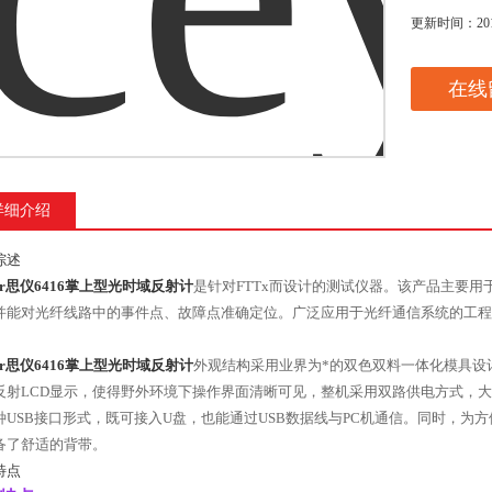
更新时间：
20
在线
详细介绍
综述
ear思仪6416掌上型光时域反射计
是针对FTTx
而设计的测试仪器。
该产品
主要用
并能对光纤线路中的事件点、故障点准确定位。广泛应用于光纤通信系统的工程
ear思仪6416掌上型光时域反射计
外观结构采用业界为*的双色双料一体化模具设
反射
LCD
显示，使得野外环境下操作界面清晰可见，整机采用双路供电方式，大
种
USB
接口形式，既可接入
U
盘，也能通过
USB
数据线与
PC
机通信。同时，为方
备了舒适的背带。
特点