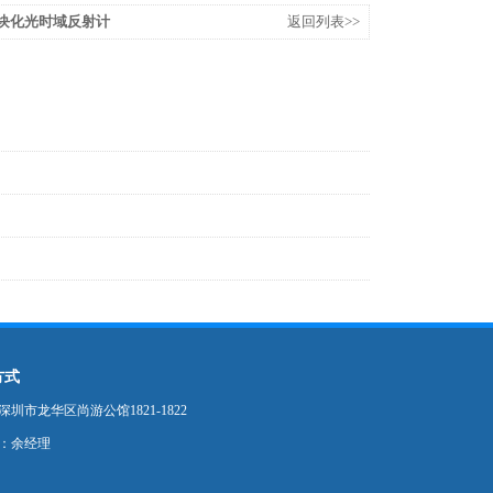
5C模块化光时域反射计
返回列表>>
方式
圳市龙华区尚游公馆1821-1822
：余经理