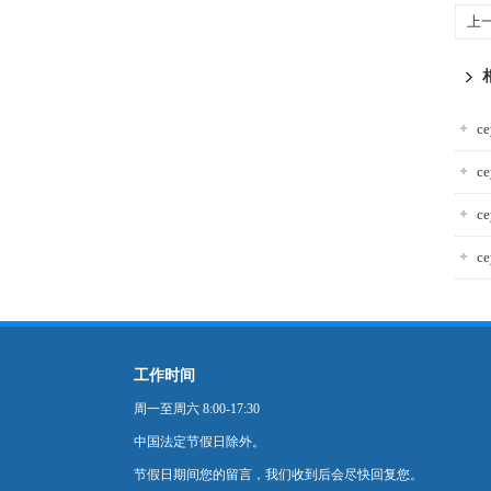
上
c
c
c
c
工作时间
周一至周六 8:00-17:30
中国法定节假日除外。
节假日期间您的留言，我们收到后会尽快回复您。