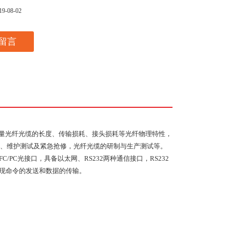
19-08-02
留言
量光纤光缆的长度、传输损耗、接头损耗等光纤物理特性，
、维护测试及紧急抢修，光纤光缆的研制与生产测试等。
FC/PC
光接口，具备以太网、
RS232
两种通信接口，
RS232
现命令的发送和数据的传输。