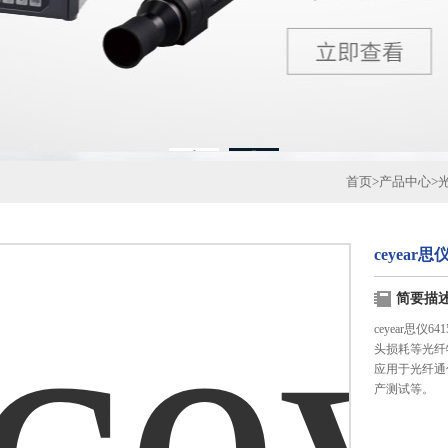
1
2
首页
>
产品中心
>
ceyear
简要描
ceyear思
头损耗等光纤
应用于光纤通
产测试等。