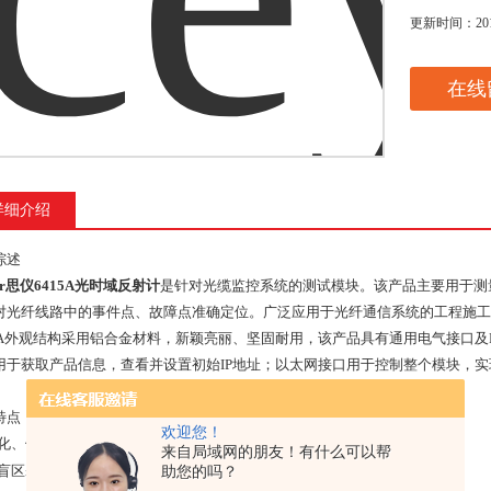
更新时间：
20
在线
详细介绍
综述
ear思仪6415A光时域反射计
是针对光缆监控系统的测试模块。该产品主要用于测
对光纤线路中的事件点、故障点准确定位。广泛应用于光纤通信系统的工程施工
A
外观结构采用铝合金材料，新颖亮丽、坚固耐用，该产品具有通用电气接口及
用于获取产品信息，查看并设置初始
IP
地址；以太网接口用于控制整个模块，实
特点
欢迎您！
化、体积小、重量轻、便于携带；
来自局域网的朋友！有什么可以帮
盲区≤
1.5m
，测试光纤跳线轻松自如；
助您的吗？