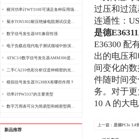
过压和过流
横河功率计WT310E可满足各种应用场景的需求
连通性：USB
菊水TOS5302耐压绝缘电阻测试仪是种重要的电气安全检测设备
是德E363
数字信号发生器SFE兼容性强
E3630
电子负载在现代电子测试领域中扮演着重要的角色
出的电压和
ATSC3.0数字信号发生器AMM300是能够产生各种数字信号的电子设备
间变化的数
二手CA210色彩分析仪是种精密的光学测量仪器
件随时间变
模拟信号发生器TG39BX有哪些作用？
务。对于更
功率计PW3337的主要类型
10 A 的大
数字万用表可分为简易型和精密型两大类
上一篇：
是德PCIe 3
新品推荐