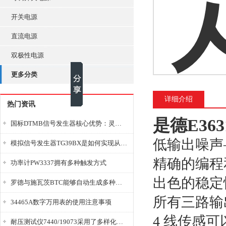
开关电源
直流电源
双极性电源
更多分类
详细介绍
热门资讯
是德E36
国标DTMB信号发生器核心优势：灵活性与准确性的结合
低输出噪声—
模拟信号发生器TG39BX是如何实现从直流到交流的波形转换?
精确的编程和
功率计PW3337拥有多种触发方式
出色的稳定
罗德与施瓦茨BTC能够自动生成多种音视频信号
所有三路输
34465A数字万用表的使用注意事项
4 线传感
耐压测试仪7440/19073采用了多样化的功能设计