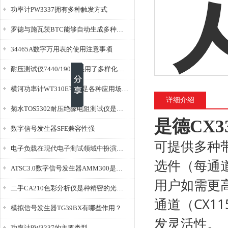
功率计PW3337拥有多种触发方式
罗德与施瓦茨BTC能够自动生成多种音视频信号
34465A数字万用表的使用注意事项
耐压测试仪7440/19073采用了多样化的功能设计
横河功率计WT310E可满足各种应用场景的需求
详细介绍
菊水TOS5302耐压绝缘电阻测试仪是种重要的电气安全检测设备
是德CX
数字信号发生器SFE兼容性强
可提供多种带宽
电子负载在现代电子测试领域中扮演着重要的角色
选件（每通道 4
ATSC3.0数字信号发生器AMM300是能够产生各种数字信号的电子设备
用户如需更
二手CA210色彩分析仪是种精密的光学测量仪器
通道（CX1
模拟信号发生器TG39BX有哪些作用？
发灵活性。
功率计PW3337的主要类型