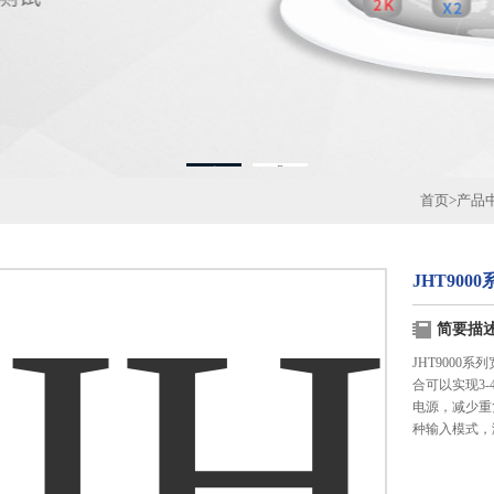
1
2
首页
>
产品
JHT90
简要描
JHT900
合可以实现3
电源，减少重
种输入模式，