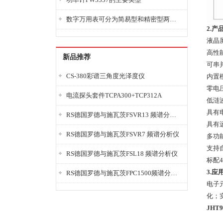
数字万用表可分为简易型和精密型两大类
2.产
液晶
高性
新品推荐
可串
CS-380彩谱三角度光泽度仪
内置
零电
电流探头套件TCPA300+TCP312A
低涟
具有
RS德国罗德与施瓦茨FSVR13 频谱分析仪
具有
RS德国罗德与施瓦茨FSVR7 频谱分析仪
多功
支持
RS德国罗德与施瓦茨FSL18 频谱分析仪
标配4
3.应
RS德国罗德与施瓦茨FPC1500频谱分析仪
电子
化；
JH