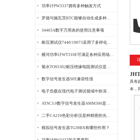
功率计PW3337拥有多种触发方式
罗德与施瓦茨BTC能够自动生成多种音视频信号
34465A数字万用表的使用注意事项
耐压测试仪7440/19073采用了多样化的功能设计
横河功率计WT310E可满足各种应用场景的需求
菊水TOS5302耐压绝缘电阻测试仪是种重要的电气安全检测设备
JH
数字信号发生器SFE兼容性强
具有
本，
电子负载在现代电子测试领域中扮演着重要的角色
ATSC3.0数字信号发生器AMM300是能够产生各种数字信号的电子设备
二手CA210色彩分析仪是种精密的光学测量仪器
模拟信号发生器TG39BX有哪些作用？
功率计PW3337的主要类型