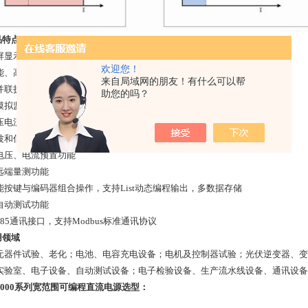
品特点
屏显示电压、电流、功率
欢迎您！
能、高功率密度、小巧轻便
来自局域网的朋友！有什么可以帮
并联扩展功率/电流/电压
助您的吗？
模拟监控接口
压电流宽范围调整
波和低噪音，媲美纯线性电源
电压、电流预置功能
远端量测功能
能按键与编码器组合操作，支持List动态编程输出，多数据存储
自动测试功能
85通讯接口，支持Modbus标准通讯协议
用领域
元器件试验、老化；电池、电容充电设备；电机及控制器试验；光伏逆变器、变频
实验室、电子设备、自动测试设备；电子检验设备、生产流水线设备、通讯设备
T9000系列宽范围可编程直流电源选型：