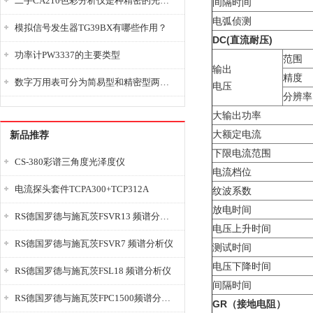
二手CA210色彩分析仪是种精密的光学测量仪器
间隔时间
电弧侦测
模拟信号发生器TG39BX有哪些作用？
DC(
直流耐压)
功率计PW3337的主要类型
范围
输出
精度
数字万用表可分为简易型和精密型两大类
电压
分辨率
大输出功率
大额定电流
新品推荐
下限电流范围
CS-380彩谱三角度光泽度仪
电流档位
电流探头套件TCPA300+TCP312A
纹波系数
放电时间
RS德国罗德与施瓦茨FSVR13 频谱分析仪
电压上升时间
RS德国罗德与施瓦茨FSVR7 频谱分析仪
测试时间
电压下降时间
RS德国罗德与施瓦茨FSL18 频谱分析仪
间隔时间
RS德国罗德与施瓦茨FPC1500频谱分析仪
GR
（接地电阻）