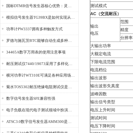
测试模式
国标DTMB信号发生器核心优势：灵活性与准确性的结合
AC
（交流耐压）
模拟信号发生器TG39BX是如何实现从直流到交流的波形转换?
范围
输出
功率计PW3337拥有多种触发方式
精度
电压
分辨率
罗德与施瓦茨BTC能够自动生成多种音视频信号
大输出功率
34465A数字万用表的使用注意事项
大额定电流
下限电流范围
耐压测试仪7440/19073采用了多样化的功能设计
电流档位
横河功率计WT310E可满足各种应用场景的需求
输出波形
输出波形失真度
菊水TOS5302耐压绝缘电阻测试仪是种重要的电气安全检测设备
波峰因数
数字信号发生器SFE兼容性强
输出信号类型
电压上升时间
电子负载在现代电子测试领域中扮演着重要的角色
测试时间
ATSC3.0数字信号发生器AMM300是能够产生各种数字信号的电子设备
电压下降时间