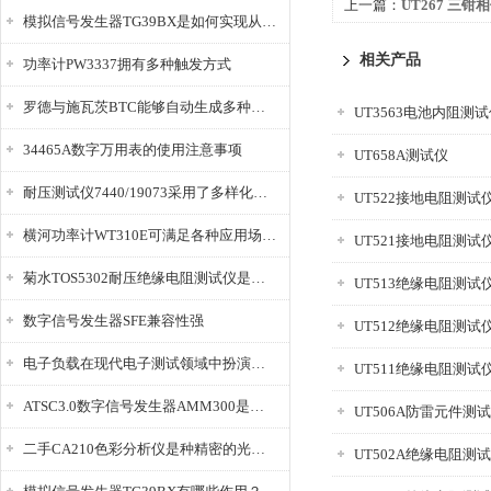
上一篇：
UT267 三钳
模拟信号发生器TG39BX是如何实现从直流到交流的波形转换?
相关产品
功率计PW3337拥有多种触发方式
罗德与施瓦茨BTC能够自动生成多种音视频信号
UT3563电池内阻测
34465A数字万用表的使用注意事项
UT658A测试仪
耐压测试仪7440/19073采用了多样化的功能设计
UT522接地电阻测试
横河功率计WT310E可满足各种应用场景的需求
UT521接地电阻测试
菊水TOS5302耐压绝缘电阻测试仪是种重要的电气安全检测设备
UT513绝缘电阻测试
数字信号发生器SFE兼容性强
UT512绝缘电阻测试
电子负载在现代电子测试领域中扮演着重要的角色
UT511绝缘电阻测试
ATSC3.0数字信号发生器AMM300是能够产生各种数字信号的电子设备
UT506A防雷元件测
二手CA210色彩分析仪是种精密的光学测量仪器
UT502A绝缘电阻测