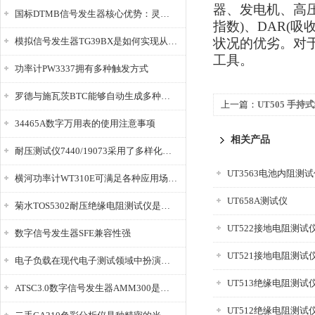
器、发电机、高压
国标DTMB信号发生器核心优势：灵活性与准确性的结合
指数)、DAR(
模拟信号发生器TG39BX是如何实现从直流到交流的波形转换?
状况的优劣。对
工具。
功率计PW3337拥有多种触发方式
罗德与施瓦茨BTC能够自动生成多种音视频信号
上一篇：
UT505 手
34465A数字万用表的使用注意事项
相关产品
耐压测试仪7440/19073采用了多样化的功能设计
UT3563电池内阻测
横河功率计WT310E可满足各种应用场景的需求
UT658A测试仪
菊水TOS5302耐压绝缘电阻测试仪是种重要的电气安全检测设备
UT522接地电阻测试
数字信号发生器SFE兼容性强
UT521接地电阻测试
电子负载在现代电子测试领域中扮演着重要的角色
UT513绝缘电阻测试
ATSC3.0数字信号发生器AMM300是能够产生各种数字信号的电子设备
UT512绝缘电阻测试