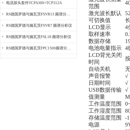
4
电流探头套件TCPA300+TCP312A
范围
激光波长默认
5
RS德国罗德与施瓦茨FSVR13 频谱分析仪
可切换值
RS德国罗德与施瓦茨FSVR7 频谱分析仪
LCD显示
取样速率
0
RS德国罗德与施瓦茨FSL18 频谱分析仪
数据存储
1
电池电量指示
RS德国罗德与施瓦茨FPC1500频谱分析仪
LCD背光关闭
时间
自动关机
声音报警
√
日期时间
√
USB数据传输
√
值测量
M
工作温度范围
0
工作湿度范围
8
存储温度范围
-
电源
9