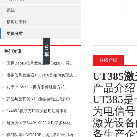
系统
横河功率计
更多分类
热门资讯
详细介绍
国标DTMB信号发生器核心优势：灵活性与准确性的结合
UT385
模拟信号发生器TG39BX是如何实现从直流到交流的波形转换?
产品介绍
功率计PW3337拥有多种触发方式
UT38
罗德与施瓦茨BTC能够自动生成多种音视频信号
为电信号
34465A数字万用表的使用注意事项
激光设备
耐压测试仪7440/19073采用了多样化的功能设计
备生产企
横河功率计WT310E可满足各种应用场景的需求