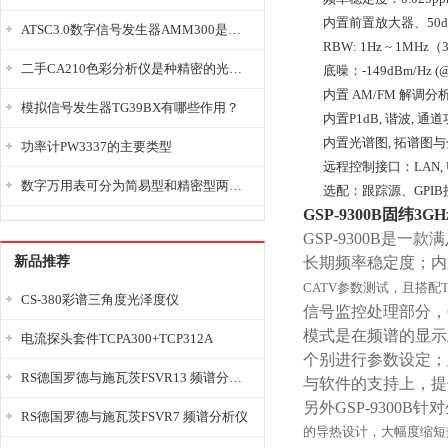
内置前置放大器、50
ATSC3.0数字信号发生器AMM300是能够产生各种数字信号的电子设备
RBW: 1Hz ~ 1MHz（
二手CA210色彩分析仪是种精密的光学测量仪器
底噪：-149dBm/Hz
内置 AM/FM 解调分
模拟信号发生器TG39BX有哪些作用？
内置P1dB, 谐波, 通道功率
内置光谱图, 拓谱图
功率计PW3337的主要类型
远程控制接口：LAN, US
数字万用表可分为简易型和精密型两大类
选配：跟踪源、GPI
GSP-9300B固纬3
GSP-9300B是一
新品推荐
长期频率稳定度；内
CATV参数测试，且搭
CS-380彩谱三角度光泽度仪
信号监控处理部分，GS
模式是在频谱的显示
电流探头套件TCPA300+TCP312A
个别进行参数设定；
RS德国罗德与施瓦茨FSVR13 频谱分析仪
与软件的支持上，提供USB
另外GSP-930
RS德国罗德与施瓦茨FSVR7 频谱分析仪
的导热设计，大幅度缩短