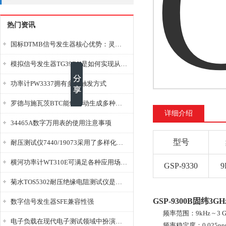
热门资讯
国标DTMB信号发生器核心优势：灵活性与准确性的结合
模拟信号发生器TG39BX是如何实现从直流到交流的波形转换?
功率计PW3337拥有多种触发方式
罗德与施瓦茨BTC能够自动生成多种音视频信号
详细介绍
34465A数字万用表的使用注意事项
型号
耐压测试仪7440/19073采用了多样化的功能设计
横河功率计WT310E可满足各种应用场景的需求
GSP-9330
9
菊水TOS5302耐压绝缘电阻测试仪是种重要的电气安全检测设备
GSP-9300B固纬3
数字信号发生器SFE兼容性强
频率范围：9kHz ~ 3 G
电子负载在现代电子测试领域中扮演着重要的角色
频率稳定度：0.025pp